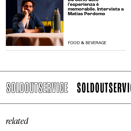
Da Contraste
l'esperienza è
memorabile. Intervista a
Matias Perdomo
FOOD & BEVERAGE
SOLDOUTSERVICE
SOLDOUTSERVICE
related