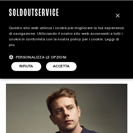
×
Questo sito web utilizza i cookie per migliorare la tua esperienza
Jonathan Anderson è il
magazine
di navigazione. Utilizzando il nostro sito web acconsenti a tutti i
cookie in conformità con la nostra policy per i cookie.
Leggi di
designer dell’anno
più
HOME
CARICA ALTRI
PERSONALIZZA LE OPZIONI
STYLE
RIFIUTA
ACCETTA
STYLE
ARTICOLO DI
FOOTWEAR
5 DICEMBRE 2023
REDAZIONE
ACCESSORIES