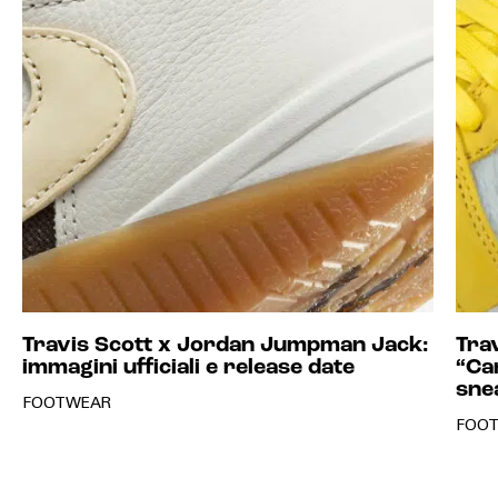
Travis Scott x Jordan Jumpman Jack:
Tra
immagini ufficiali e release date
“Ca
sne
FOOTWEAR
FOO