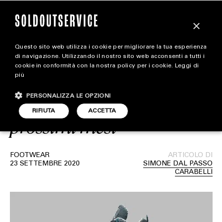
×
Questo sito web utilizza i cookie per migliorare la tua esperienza
Jordan Brand conferma
magazine
di navigazione. Utilizzando il nostro sito web acconsenti a tutti i
cookie in conformità con la nostra policy per i cookie.
Leggi di
ufficialmente alcune tra le
più
HOME
CARICA ALTRI
release più importanti dei
PERSONALIZZA LE OPZIONI
STYLE
RIFIUTA
ACCETTA
prossimi mesi
FOOTWEAR
ACCESSORIES
FOOTWEAR
ARTICOLO DI
23 SETTEMBRE 2020
SIMONE DAL PASSO
CARABELLI