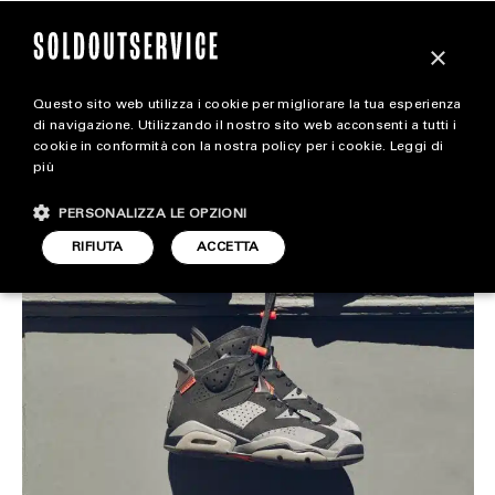
×
Questo sito web utilizza i cookie per migliorare la tua esperienza
JORDAN X PSG: Parte 2
magazine
di navigazione. Utilizzando il nostro sito web acconsenti a tutti i
cookie in conformità con la nostra policy per i cookie.
Leggi di
più
HOME
CARICA ALTRI
STYLE
ARTICOLO DI
PERSONALIZZA LE OPZIONI
24 GIUGNO 2019
REDAZIONE
STYLE
RIFIUTA
ACCETTA
FOOTWEAR
ACCESSORIES