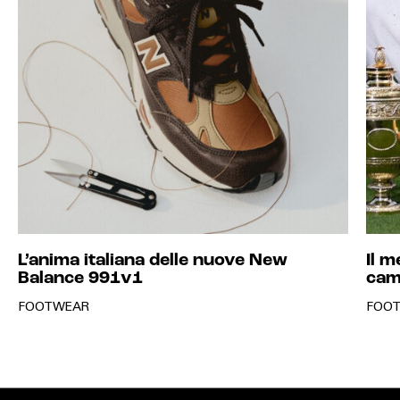
L’anima italiana delle nuove New
Il m
Balance 991v1
cam
FOOTWEAR
FOO