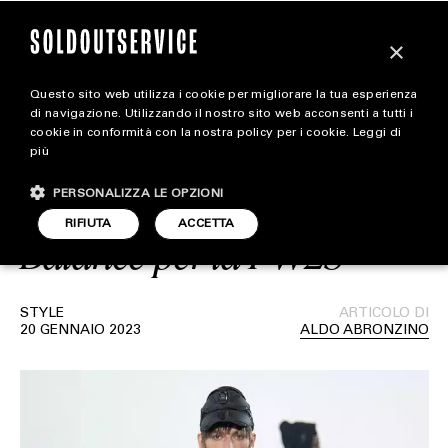
×
Questo sito web utilizza i cookie per migliorare la tua esperienza
Junya Watanabe
magazine
di navigazione. Utilizzando il nostro sito web acconsenti a tutti i
cookie in conformità con la nostra policy per i cookie.
Leggi di
collabora con Palace,
più
HOME
CARICA ALTRI
Carhartt WIP e New
PERSONALIZZA LE OPZIONI
STYLE
RIFIUTA
ACCETTA
Balance per la FW23
FOOTWEAR
ACCESSORIES
STYLE
ARTICOLO DI
20 GENNAIO 2023
ALDO ABRONZINO