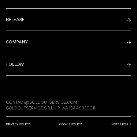
RELEASE
COMPANY
FOLLOW
MAGAZINE
CONTACT@SOLDOUTSERVICE.COM
RELEASE
SOLDOUTSERVICE S.R.L. | P. IVA 13449330011
PRIVACY POLICY
COOKIE POLICY
NOTE LEGALI
COMPANY
CONDIVIDI SU