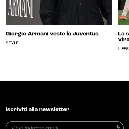
Giorgio Armani veste la Juventus
La s
vira
STYLE
LIFE
Iscriviti alla newsletter
Email