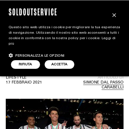
×
Questo sito web utilizza i cookie per migliorare la tua esperienza
Il documentario sulla
extra
di navigazione. Utilizzando il nostro sito web acconsenti a tutti i
cookie in conformità con la nostra policy per i cookie.
Leggi di
Juventus debutterà su
più
CARICA ALTRI
ALL EXTRA
Amazon Prime Video
PERSONALIZZA LE OPZIONI
ART & DESIGN
RIFIUTA
ACCETTA
CINEMA
LIFESTYLE
ARTICOLO DI
17 FEBBRAIO 2021
SIMONE DAL PASSO
FOOD & BEVERAGE
CARABELLI
HOUSE
LIFESTYLE
MOTORS