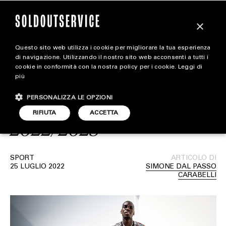
×
Questo sito web utilizza i cookie per migliorare la tua esperienza
Juventus collabora con
extra
di navigazione. Utilizzando il nostro sito web acconsenti a tutti i
cookie in conformità con la nostra policy per i cookie.
Leggi di
Liberal Youth Ministry per
più
CARICA ALTRI
ALL EXTRA
rivisitare l’Away kit
PERSONALIZZA LE OPZIONI
ART & DESIGN
RIFIUTA
ACCETTA
2022/2023
CINEMA
FOOD & BEVERAGE
SPORT
ARTICOLO DI
25 LUGLIO 2022
SIMONE DAL PASSO
HOUSE
CARABELLI
LIFESTYLE
MOTORS