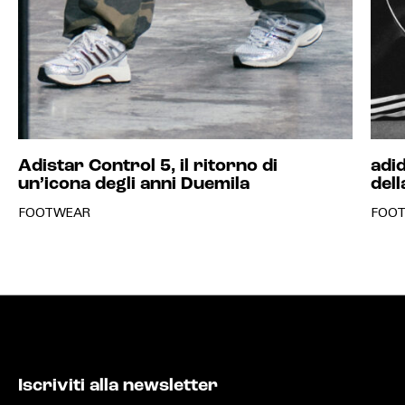
Adistar Control 5, il ritorno di
adid
un’icona degli anni Duemila
del
FOOTWEAR
FOO
Iscriviti alla newsletter