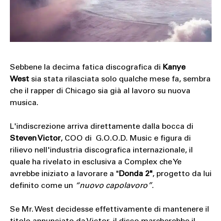
SOUND
SPORT
TECH
Sebbene la decima fatica discografica di
Kanye
TRAVEL
West
sia stata rilasciata solo qualche mese fa, sembra
che il rapper di Chicago sia già al lavoro su nuova
musica.
L'indiscrezione arriva direttamente dalla bocca di
Steven Victor
, COO di G.O.O.D. Music e figura di
rilievo nell'industria discografica internazionale, il
quale ha rivelato in esclusiva a Complex che Ye
avrebbe iniziato a lavorare a "
Donda 2"
, progetto da lui
definito come un
“nuovo capolavoro”
.
Se Mr. West decidesse effettivamente di mantenere il