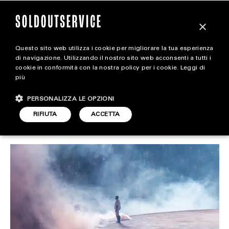
×
Questo sito web utilizza i cookie per migliorare la tua esperienza
Kanye West è già al lavoro
extra
di navigazione. Utilizzando il nostro sito web acconsenti a tutti i
cookie in conformità con la nostra policy per i cookie.
Leggi di
su “Donda 2”
più
CARICA ALTRI
ALL EXTRA
PERSONALIZZA LE OPZIONI
ART & DESIGN
RIFIUTA
ACCETTA
SOUND
ARTICOLO DI
4 GENNAIO 2022
DARIO SIMONETTI
CINEMA
FOOD & BEVERAGE
HOUSE
LIFESTYLE
MOTORS