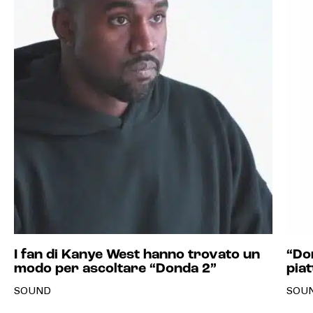
I fan di Kanye West hanno trovato un
“Do
modo per ascoltare “Donda 2”
pia
SOUND
SOU