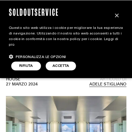
×
Questo sito web utilizza i cookie per migliorare la tua esperienza
La casa di Karl Lagerfeld
extra
di navigazione. Utilizzando il nostro sito web acconsenti a tutti i
cookie in conformità con la nostra policy per i cookie.
Leggi di
a Parigi venduta a 10
più
CARICA ALTRI
ALL EXTRA
milioni di euro
PERSONALIZZA LE OPZIONI
ART & DESIGN
RIFIUTA
ACCETTA
CINEMA
HOUSE
ARTICOLO DI
27 MARZO 2024
ADELE STIGLIANO
FOOD & BEVERAGE
HOUSE
LIFESTYLE
MOTORS