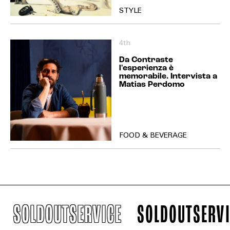
STYLE
4th
Da Contraste
l'esperienza è
memorabile. Intervista a
Matias Perdomo
FOOD & BEVERAGE
SOLDOUTSERVICE
SOLDOUTSERVIC