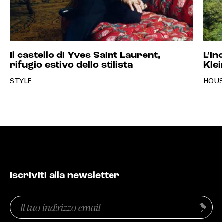
Il castello di Yves Saint Laurent,
L’in
rifugio estivo dello stilista
Klei
STYLE
HOU
Iscriviti alla newsletter
Email
Invia
(Obbligatorio)