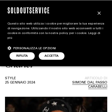
×
Questo sito web utilizza i cookie per migliorare la tua esperienza
Kendrick Lamar è il
magazine
di navigazione. Utilizzando il nostro sito web acconsenti a tutti i
cookie in conformità con la nostra policy per i cookie.
Leggi di
protagonista della sfilata
più
HOME
CARICA ALTRI
SS24 Haute Couture di
PERSONALIZZA LE OPZIONI
STYLE
RIFIUTA
ACCETTA
Chanel
FOOTWEAR
ACCESSORIES
STYLE
ARTICOLO DI
25 GENNAIO 2024
SIMONE DAL PASSO
CARABELLI