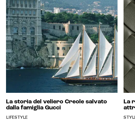
La storia del veliero Creole salvato
La r
dalla famiglia Gucci
attr
LIFESTYLE
STYL