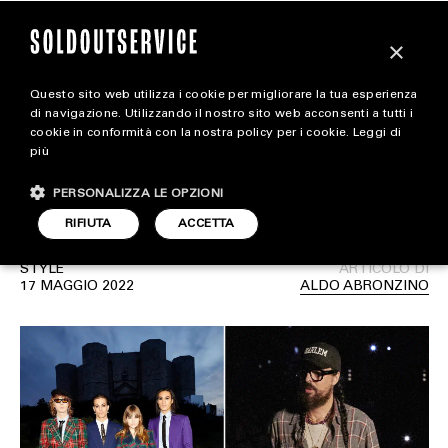
×
Questo sito web utilizza i cookie per migliorare la tua esperienza
La sfilata di Gucci nella
magazine
di navigazione. Utilizzando il nostro sito web acconsenti a tutti i
cookie in conformità con la nostra policy per i cookie.
Leggi di
magica cornice di Castel
più
HOME
CARICA ALTRI
del Monte
PERSONALIZZA LE OPZIONI
STYLE
RIFIUTA
ACCETTA
FOOTWEAR
STYLE
ARTICOLO DI
ACCESSORIES
17 MAGGIO 2022
ALDO ABRONZINO