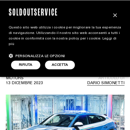
×
Questo sito web utilizza i cookie per migliorare la tua esperienza
La nuova Lamborghini
extra
di navigazione. Utilizzando il nostro sito web acconsenti a tutti i
cookie in conformità con la nostra policy per i cookie.
Leggi di
Urus Performante della
più
CARICA ALTRI
ALL EXTRA
Polizia di Stato
PERSONALIZZA LE OPZIONI
ART & DESIGN
RIFIUTA
ACCETTA
CINEMA
MOTORS
ARTICOLO DI
13 DICEMBRE 2023
DARIO SIMONETTI
FOOD & BEVERAGE
HOUSE
LIFESTYLE
MOTORS