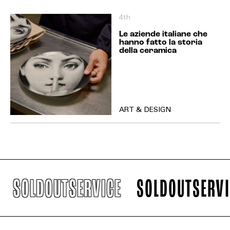
4th
Le aziende italiane che
hanno fatto la storia
della ceramica
ART & DESIGN
SOLDOUTSERVICE
SOLDOUTSERVIC