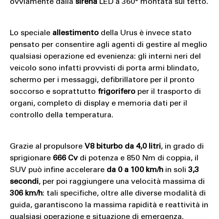
ovviamente dalla
sirena
LED a 360° montata sul tetto.
Lo speciale
allestimento
della Urus è invece stato
pensato per consentire agli agenti di gestire al meglio
qualsiasi operazione ed evenienza: gli interni neri del
veicolo sono infatti provvisti di porta armi blindato,
schermo per i messaggi, defibrillatore per il pronto
soccorso e soprattutto
frigorifero
per il trasporto di
organi, completo di display e memoria dati per il
controllo della temperatura.
Grazie al propulsore
V8 biturbo da 4,0 litri
, in grado di
sprigionare
666 Cv
di potenza e 850 Nm di coppia, il
SUV può infine accelerare
da 0 a 100 km/h
in soli
3,3
secondi
, per poi raggiungere una velocità massima di
306 km/h
: tali specifiche, oltre alle diverse modalità di
guida, garantiscono la massima rapidità e reattività in
qualsiasi operazione e situazione di emergenza.