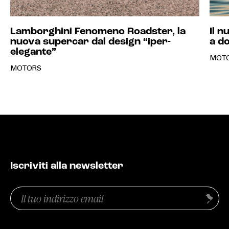
Lamborghini Fenomeno Roadster, la
Il 
nuova supercar dal design “iper-
a d
elegante”
MOT
MOTORS
Iscriviti alla newsletter
Email
Invia
(Obbligatorio)
Privacy
(Obbligatorio)