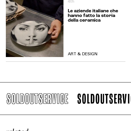
4th
Le aziende italiane che
hanno fatto la storia
della ceramica
ART & DESIGN
SOLDOUTSERVICE
SOLDOUTSERVICE