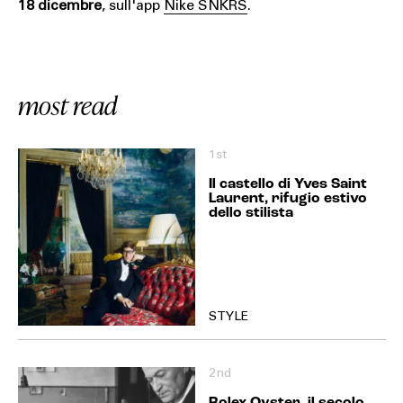
18 dicembre
, sull'app
Nike SNKRS
.
most read
1st
Il castello di Yves Saint
Laurent, rifugio estivo
dello stilista
STYLE
2nd
Rolex Oyster, il secolo