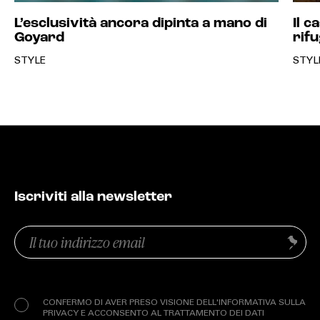
L’esclusività ancora dipinta a mano di
Il c
Goyard
rifu
STYLE
STYL
Iscriviti alla newsletter
Email
Invia
(Obbligatorio)
Privacy
(Obbligatorio)
CONFERMO DI AVER PRESO VISIONE DELL'INFORMATIVA SULLA
PRIVACY E ACCONSENTO AL TRATTAMENTO DEI DATI