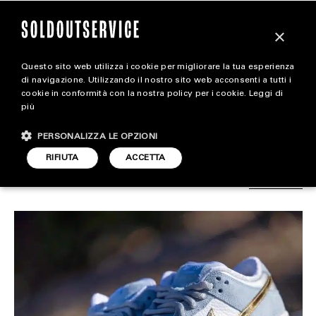
×
Questo sito web utilizza i cookie per migliorare la tua esperienza
Le migliori release del fine
magazine
di navigazione. Utilizzando il nostro sito web acconsenti a tutti i
cookie in conformità con la nostra policy per i cookie.
Leggi di
settimana
più
HOME
CARICA ALTRI
PERSONALIZZA LE OPZIONI
STYLE
RIFIUTA
ACCETTA
STYLE
ARTICOLO DI
FOOTWEAR
16 DICEMBRE 2020
SIMONE DAL PASSO
CARABELLI
ACCESSORIES