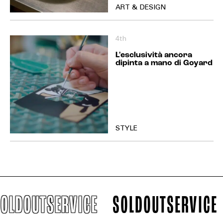
ART & DESIGN
4th
L'esclusività ancora
dipinta a mano di Goyard
STYLE
DOUTSERVICE
SOLDOUTSERVICE