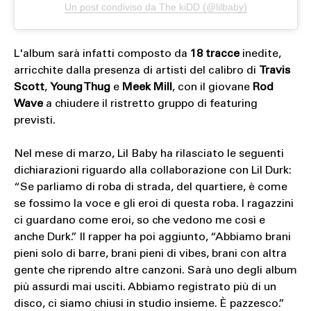
Un post condiviso da The kiDD (@lilbaby)
L'album sarà infatti composto da
18 tracce
inedite,
arricchite dalla presenza di artisti del calibro di
Travis
Scott
,
Young Thug
e
Meek Mill
, con il giovane
Rod
Wave
a chiudere il ristretto gruppo di featuring
previsti.
Nel mese di marzo, Lil Baby ha rilasciato le seguenti
dichiarazioni riguardo alla collaborazione con Lil Durk:
“Se parliamo di roba di strada, del quartiere, è come
se fossimo la voce e gli eroi di questa roba. I ragazzini
ci guardano come eroi, so che vedono me così e
anche Durk.” Il rapper ha poi aggiunto, “Abbiamo brani
pieni solo di barre, brani pieni di vibes, brani con altra
gente che riprendo altre canzoni. Sarà uno degli album
più assurdi mai usciti. Abbiamo registrato più di un
disco, ci siamo chiusi in studio insieme. È pazzesco.”