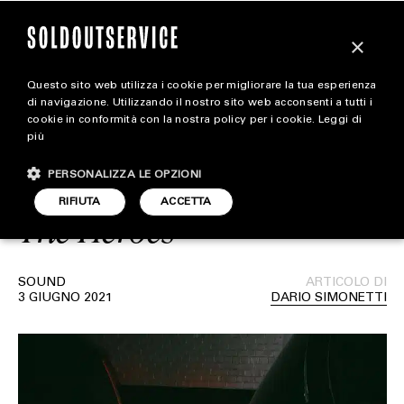
×
Questo sito web utilizza i cookie per migliorare la tua esperienza
Lil Baby e Lil Durk
extra
di navigazione. Utilizzando il nostro sito web acconsenti a tutti i
cookie in conformità con la nostra policy per i cookie.
Leggi di
svelano la tracklist del
più
CARICA ALTRI
ALL EXTRA
loro album “The Voice Of
PERSONALIZZA LE OPZIONI
ART & DESIGN
RIFIUTA
ACCETTA
The Heroes”
CINEMA
FOOD & BEVERAGE
SOUND
ARTICOLO DI
3 GIUGNO 2021
DARIO SIMONETTI
HOUSE
LIFESTYLE
MOTORS