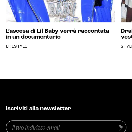
L’ascesa di Lil Baby verrà raccontata
Drak
in un documentario
ves
LIFESTYLE
STYL
Iscriviti alla newsletter
Email
Invia
(Obbligatorio)