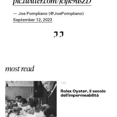
pic.twitter.com/Jcifk9usZD
— Joe Pompliano (@JoePompliano)
September 12, 2023
most read
1st
Rolex Oyster, il secolo
dell'impermeabilità