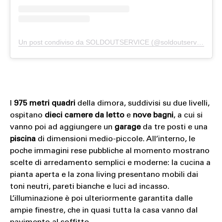
Un post condiviso da SOLDOUTSERVICE (@soldoutserviceitaly)
I
975 metri quadri
della dimora, suddivisi su due livelli,
ospitano
dieci camere da letto
e
nove bagni
, a cui si
vanno poi ad aggiungere un
garage
da tre posti e una
piscina
di dimensioni medio-piccole. All’interno, le
poche immagini rese pubbliche al momento mostrano
scelte di arredamento semplici e moderne: la cucina a
pianta aperta e la zona living presentano mobili dai
toni neutri, pareti bianche e luci ad incasso.
L’illuminazione è poi ulteriormente garantita dalle
ampie finestre, che in quasi tutta la casa vanno dal