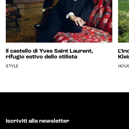
Il castello di Yves Saint Laurent,
L’in
rifugio estivo dello stilista
Klei
STYLE
HOU
Iscriviti alla newsletter