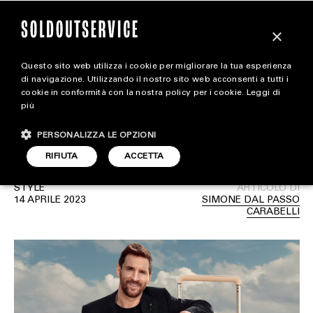
×
Questo sito web utilizza i cookie per migliorare la tua esperienza
Lionel Messi protagonista
magazine
di navigazione. Utilizzando il nostro sito web acconsenti a tutti i
cookie in conformità con la nostra policy per i cookie.
Leggi di
della nuova campagna di
più
HOME
CARICA ALTRI
Louis Vuitton
PERSONALIZZA LE OPZIONI
STYLE
RIFIUTA
ACCETTA
FOOTWEAR
STYLE
ARTICOLO DI
ACCESSORIES
14 APRILE 2023
SIMONE DAL PASSO
CARABELLI