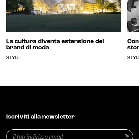
La cultura diventa estensione dei
Com
brand di moda
sto
STYLE
STYL
Iscriviti alla newsletter
Email
Invia