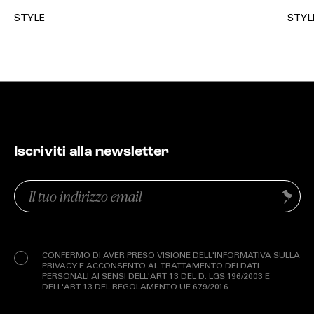
STYLE
STYL
Iscriviti alla newsletter
Email
Invia
(Obbligatorio)
Privacy
(Obbligatorio)
CONFERMO DI AVER PRESO VISIONE DELL'INFORMATIVA SULLA
PRIVACY E ACCONSENTO AL TRATTAMENTO DEI DATI
PERSONALI AI SENSI DELL'ART 13 DEL D. LGS 196/2003 E
DELL'ART 13 DEL REGOLAMENTO UE 679/2016.