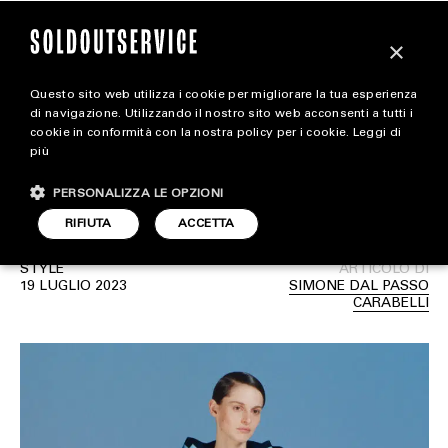
×
Questo sito web utilizza i cookie per migliorare la tua esperienza
Loewe è il brand più
magazine
di navigazione. Utilizzando il nostro sito web acconsenti a tutti i
cookie in conformità con la nostra policy per i cookie.
Leggi di
desiderato del momento
più
HOME
CARICA ALTRI
secondo Lyst
PERSONALIZZA LE OPZIONI
STYLE
RIFIUTA
ACCETTA
FOOTWEAR
STYLE
ARTICOLO DI
ACCESSORIES
19 LUGLIO 2023
SIMONE DAL PASSO
CARABELLI