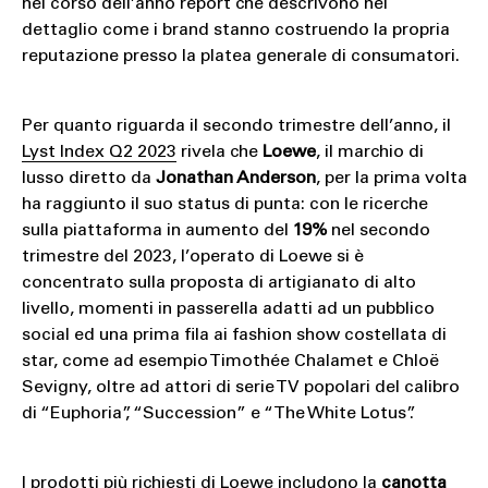
nel corso dell’anno report che descrivono nel
dettaglio come i brand stanno costruendo la propria
reputazione presso la platea generale di consumatori.
Per quanto riguarda il secondo trimestre dell’anno, il
Lyst Index Q2 2023
rivela che
Loewe
, il marchio di
lusso diretto da
Jonathan Anderson
, per la prima volta
ha raggiunto il suo status di punta: con le ricerche
sulla piattaforma in aumento del
19%
nel secondo
trimestre del 2023, l’operato di Loewe si è
concentrato sulla proposta di artigianato di alto
livello, momenti in passerella adatti ad un pubblico
social ed una prima fila ai fashion show costellata di
star, come ad esempio Timothée Chalamet e Chloë
Sevigny, oltre ad attori di serie TV popolari del calibro
di “Euphoria”, “Succession” e “The White Lotus”.
I prodotti più richiesti di Loewe includono la
canotta