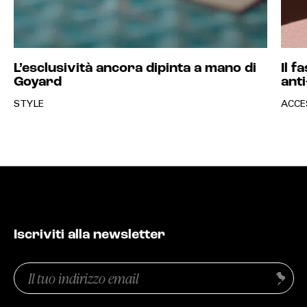
L’esclusività ancora dipinta a mano di
Il f
Goyard
anti
STYLE
ACCE
Iscriviti alla newsletter
Email
Invia
(Obbligatorio)
Privacy