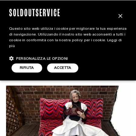
×
Questo sito web utilizza i cookie per migliorare la tua esperienza
Ironico e iconico: la forza
magazine
di navigazione. Utilizzando il nostro sito web acconsenti a tutti i
cookie in conformità con la nostra policy per i cookie.
Leggi di
del marketing di Loewe
più
HOME
CARICA ALTRI
PERSONALIZZA LE OPZIONI
STYLE
RIFIUTA
ACCETTA
STYLE
ARTICOLO DI
FOOTWEAR
6 NOVEMBRE 2024
MICHELA FRAU
ACCESSORIES