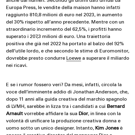
anche dai numeri. Secondo gli ultimi dati diffusi da
Europa Press, le vendite della maison hanno infatti
raggiunto 810,8 milioni di euro nel 2023, in aumento
del 30% rispetto all’anno precedente. Mentre con un
straordinario incremento del 62,5%, i profitti hanno
superato i 207,3 milioni di euro. Una traiettoria
positiva che già nel 2022 ha portato al balzo del 92%
dell’utile lordo, e che secondo le stime di Euromonitor,
dovrebbe presto condurre
Loewe
a superare il miliardo
nei ricavi.
E se i rumor fossero veri? Da mesi, infatti, circola la
voce dell’imminente addio di Jonathan Anderson, che,
dopo 11 anni alla guida creativa del marchio spagnolo
di LVMH, sarebbe in lizza tra i candidati a cui
Bernard
Arnault
vorrebbe affidare la sua
Dior
, in linea con la
volontà di unificare la produzione creativa donna e
uomo sotto un unico designer. Intanto,
Kim Jones
è