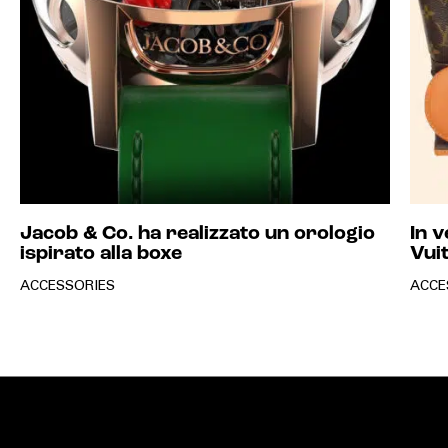
Jacob & Co. ha realizzato un orologio
In v
ispirato alla boxe
Vuit
ACCESSORIES
ACCE