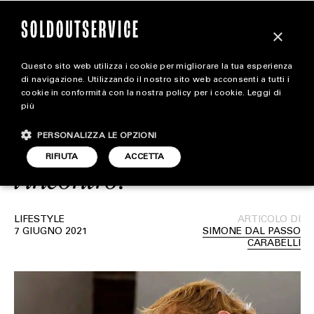
×
Questo sito web utilizza i cookie per migliorare la tua esperienza
Logan Paul vs Floyd
extra
di navigazione. Utilizzando il nostro sito web acconsenti a tutti i
cookie in conformità con la nostra policy per i cookie.
Leggi di
Mayweather: come è
più
CARICA ALTRI
ALL EXTRA
andato realmente
PERSONALIZZA LE OPZIONI
ART & DESIGN
RIFIUTA
ACCETTA
l’incontro?
CINEMA
FOOD & BEVERAGE
LIFESTYLE
ARTICOLO DI
7 GIUGNO 2021
SIMONE DAL PASSO
HOUSE
CARABELLI
LIFESTYLE
MOTORS