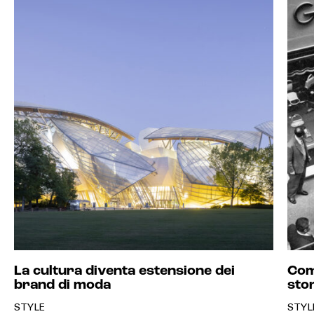
La cultura diventa estensione dei
Com
brand di moda
sto
STYLE
STYL