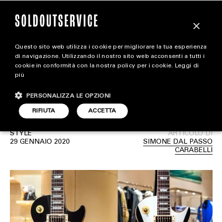
×
Questo sito web utilizza i cookie per migliorare la tua esperienza
Louis Vuitton rivela la
magazine
di navigazione. Utilizzando il nostro sito web acconsenti a tutti i
cookie in conformità con la nostra policy per i cookie.
Leggi di
propria anima Rock con
più
HOME
CARICA ALTRI
Gibson
PERSONALIZZA LE OPZIONI
STYLE
RIFIUTA
ACCETTA
FOOTWEAR
STYLE
ARTICOLO DI
ACCESSORIES
29 GENNAIO 2020
SIMONE DAL PASSO
CARABELLI