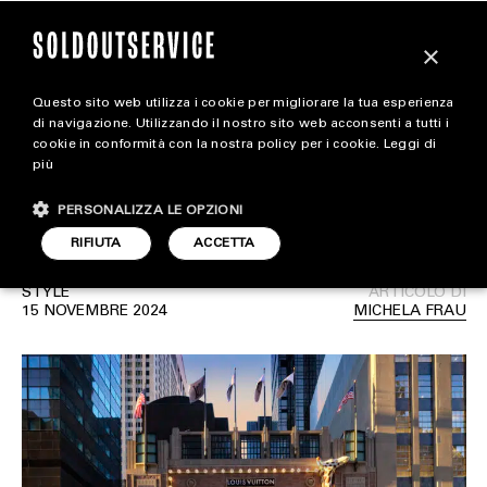
×
Questo sito web utilizza i cookie per migliorare la tua esperienza
Louis Vuitton apre il
magazine
di navigazione. Utilizzando il nostro sito web acconsenti a tutti i
cookie in conformità con la nostra policy per i cookie.
Leggi di
nuovo Temporary Store a
più
HOME
CARICA ALTRI
New York
PERSONALIZZA LE OPZIONI
STYLE
RIFIUTA
ACCETTA
FOOTWEAR
STYLE
ARTICOLO DI
ACCESSORIES
15 NOVEMBRE 2024
MICHELA FRAU