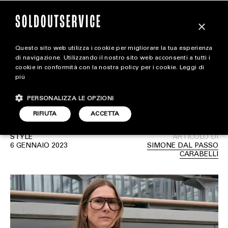
×
Questo sito web utilizza i cookie per migliorare la tua esperienza
Louise Trotter lascia la
magazine
di navigazione. Utilizzando il nostro sito web acconsenti a tutti i
cookie in conformità con la nostra policy per i cookie.
Leggi di
direzione creativa di
più
HOME
CARICA ALTRI
Lacoste
PERSONALIZZA LE OPZIONI
STYLE
RIFIUTA
ACCETTA
FOOTWEAR
STYLE
ARTICOLO DI
ACCESSORIES
6 GENNAIO 2023
SIMONE DAL PASSO
CARABELLI