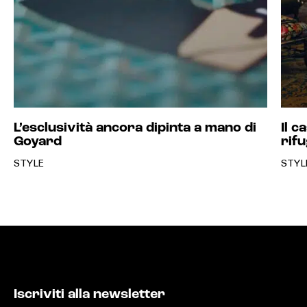
L’esclusività ancora dipinta a mano di
Il c
Goyard
rifu
STYLE
STYL
Iscriviti alla newsletter