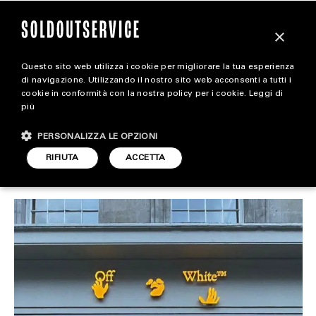
×
Questo sito web utilizza i cookie per migliorare la tua esperienza
LVMH ha venduto Off-
magazine
di navigazione. Utilizzando il nostro sito web acconsenti a tutti i
cookie in conformità con la nostra policy per i cookie.
Leggi di
White a Bluestar Alliance
più
HOME
CARICA ALTRI
PERSONALIZZA LE OPZIONI
STYLE
RIFIUTA
ACCETTA
STYLE
ARTICOLO DI
FOOTWEAR
1 OTTOBRE 2024
ADELE STIGLIANO
ACCESSORIES