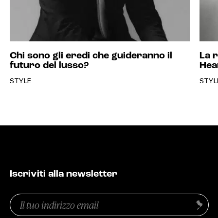
Chi sono gli eredi che guideranno il
La 
futuro del lusso?
Hea
STYLE
STYL
Iscriviti alla newsletter
Email
Invia
(Obbligatorio)