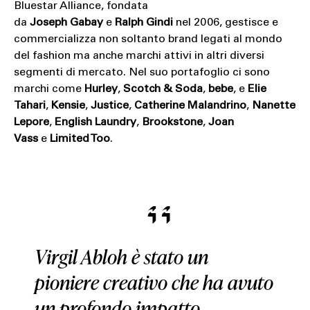
Bluestar Alliance, fondata
da
Joseph Gabay
e
Ralph Gindi
nel 2006, gestisce e
commercializza non soltanto brand legati al mondo
del fashion ma anche marchi attivi in altri diversi
segmenti di mercato. Nel suo portafoglio ci sono
marchi come
Hurley
,
Scotch & Soda
,
bebe
, e
Elie
Tahari
,
Kensie
,
Justice
,
Catherine Malandrino
,
Nanette
Lepore
,
English Laundry
,
Brookstone
,
Joan
Vass
e
Limited Too
.
Virgil Abloh è stato un
pioniere creativo che ha avuto
un profondo impatto