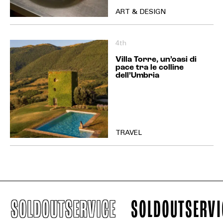
ART & DESIGN
4th
Villa Torre, un’oasi di
pace tra le colline
dell’Umbria
TRAVEL
SOLDOUTSERVICE
SOLDOUTSERVIC