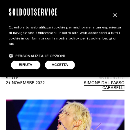
×
Questo sito web utilizza i cookie per migliorare la tua esperienza
Machine Gun Kelly in
magazine
di navigazione. Utilizzando il nostro sito web acconsenti a tutti i
cookie in conformità con la nostra policy per i cookie.
Leggi di
abito Dolce&Gabbana
più
HOME
CARICA ALTRI
con punte metalliche
PERSONALIZZA LE OPZIONI
STYLE
RIFIUTA
ACCETTA
FOOTWEAR
STYLE
ARTICOLO DI
ACCESSORIES
21 NOVEMBRE 2022
SIMONE DAL PASSO
CARABELLI