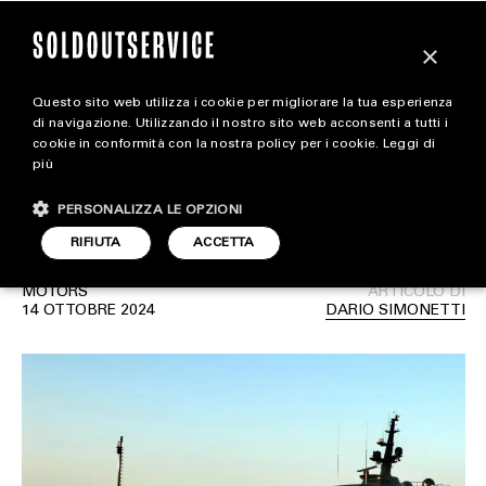
×
Questo sito web utilizza i cookie per migliorare la tua esperienza
A bordo di Maìn, l’iconico
extra
di navigazione. Utilizzando il nostro sito web acconsenti a tutti i
cookie in conformità con la nostra policy per i cookie.
Leggi di
superyacht di Giorgio
più
CARICA ALTRI
ALL EXTRA
Armani
PERSONALIZZA LE OPZIONI
ART & DESIGN
RIFIUTA
ACCETTA
CINEMA
MOTORS
ARTICOLO DI
14 OTTOBRE 2024
DARIO SIMONETTI
FOOD & BEVERAGE
HOUSE
LIFESTYLE
MOTORS