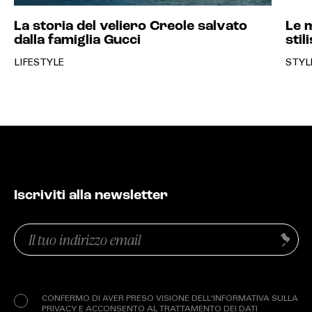
La storia del veliero Creole salvato
Le 
dalla famiglia Gucci
stil
LIFESTYLE
STYL
Iscriviti alla newsletter
Email
Invia
(Obbligatorio)
Privacy
(Obbligatorio)
CONFERMO DI AVER PRESO VISIONE DELL'INFORMATIVA SULLA
PRIVACY E ACCONSENTO AL TRATTAMENTO DEI DATI