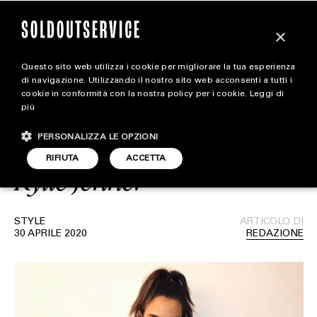
×
Questo sito web utilizza i cookie per migliorare la tua esperienza
Marine Serre: Scopriamo
magazine
di navigazione. Utilizzando il nostro sito web acconsenti a tutti i
cookie in conformità con la nostra policy per i cookie.
Leggi di
di più sul brand indossato
più
HOME
CARICA ALTRI
da Beyoncé, Dua Lipa e
PERSONALIZZA LE OPZIONI
STYLE
RIFIUTA
ACCETTA
Kylie Jenner
FOOTWEAR
ACCESSORIES
STYLE
ARTICOLO DI
30 APRILE 2020
REDAZIONE