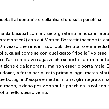
seball al contrario e collanina d’oro sulla panchina
ino da baseball
con la visiera girata sulla nuca è l’abi
caramantica?) con cui Matteo Berrettini scende in c
Un vezzo che rende il suo look identitario e immedi
bile, quasi come se con quel gesto “ribelle” volesse
re l’aria da bravo ragazzo che si porta naturalmente
tizione è da ignoranti, ma non esserlo porta male:
o docet, e forse per questo prima di ogni match Mat
e bottiglie d'acqua e mette, in una, gli integratori
so modo, e dopo posiziona sulla panchina la collana 
collo nello stesso verso.