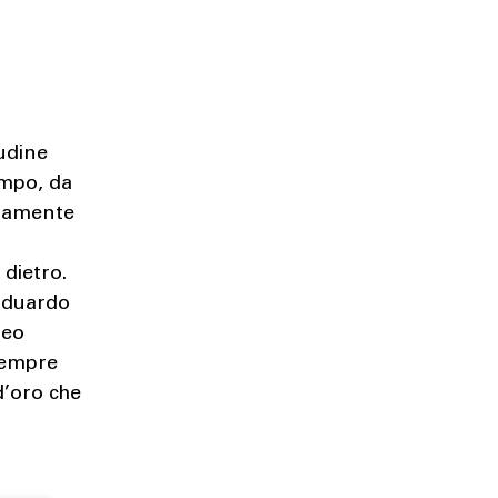
tudine
ampo, da
atamente
 dietro.
 Eduardo
teo
 sempre
d’oro che