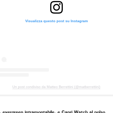
Visualizza questo post su Instagram
Un post condiviso da Matteo Berrettini (@matberrettini)
, evergreen intramontabile, e Capri Watch al polso