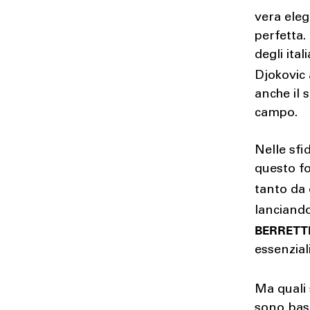
vera ele
perfetta.
degli ita
Djokovic 
anche il 
campo.
Nelle sfi
questo fo
tanto da
lanciand
BERRETTI
essenzial
Ma quali
sono bas