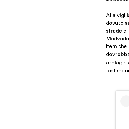
Alla vigil
dovuto sa
strade di
Medvedev
item che
dovrebbe
orologio 
testimoni