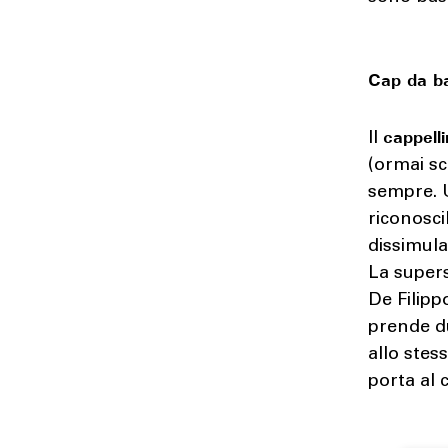
Cap da ba
cappell
Il
(ormai s
sempre. 
riconosci
dissimula
La supers
De Filipp
prende du
allo stes
porta al 