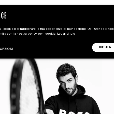
 i cookie per migliorare la tua esperienza di navigazione. Utilizzando il no
rmità con la nostra policy per i cookie.
Leggi di più
magazine
RIFIUTA
OPZIONI
HOME
STYLE
CARICA ALTRI
FOOTWEAR
ACCESSORIES