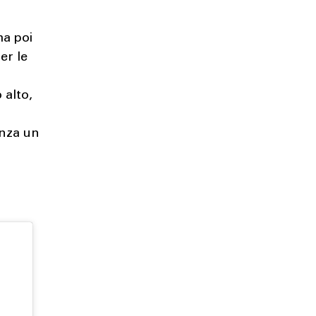
ha poi
er le
 alto,
enza un