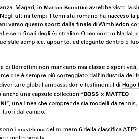
Matteo Berrettini
ganza. Magari, in
avrebbe visto la si
 Negli ultimi tempi il tennista romano ha riacceso la
liani verso questo sport: dalla finale di Wimbledon co
alle semifinali degli Australian
Open contro Nadal, 
suo stile semplice, appunto, ed elegante dentro e fuo
de di Berrettini non mancano mai classe e sportività,
rse che è sempre più corteggiato dall’industria del 
 diventare global ambassador
e testimonial di
Hugo 
“BOSS x MATTEO
o anche una capsule collection
NI”
, una linea che comprende sia modelli da tennis, 
i fuori dal campo.
must-have
 sono i
del numero 6 della classifica ATP? 
ic e molto sporty.