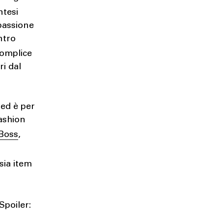
ntesi
 passione
ntro
complice
ri dal
 ed è per
fashion
Boss
,
sia item
Spoiler: