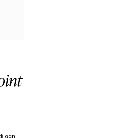
oint
di ogni