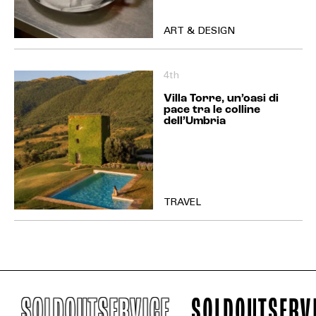
ART & DESIGN
4th
Villa Torre, un’oasi di
pace tra le colline
dell’Umbria
TRAVEL
OUTSERVICE
SOLDOUTSERVICE
SO