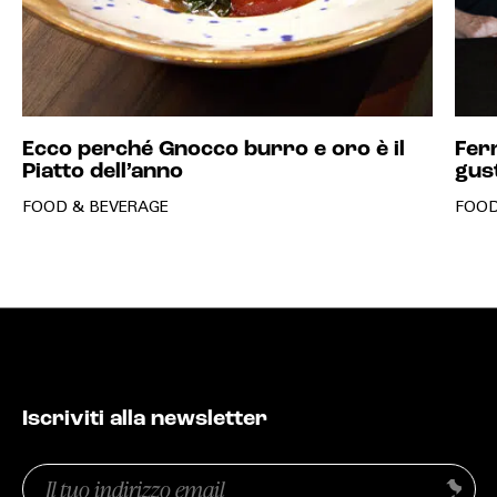
Ecco perché Gnocco burro e oro è il
Ferr
Piatto dell’anno
gust
FOOD & BEVERAGE
FOOD
MAGAZINE
RELEASE
Iscriviti alla newsletter
COMPANY
CONDIVIDI SU
Email