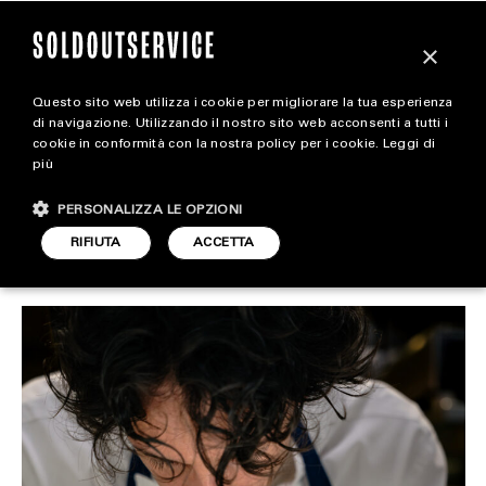
×
Questo sito web utilizza i cookie per migliorare la tua esperienza
L’identità mediterranea di
extra
di navigazione. Utilizzando il nostro sito web acconsenti a tutti i
cookie in conformità con la nostra policy per i cookie.
Leggi di
Mattia Pecis
più
CARICA ALTRI
ALL EXTRA
PERSONALIZZA LE OPZIONI
ART & DESIGN
RIFIUTA
ACCETTA
FOOD & BEVERAGE
ARTICOLO DI
30 LUGLIO 2025
NADIA AFRAGOLA
CINEMA
FOOD & BEVERAGE
HOUSE
LIFESTYLE
MOTORS