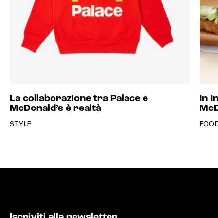
La collaborazione tra Palace e
In I
McDonald’s è realtà
McD
STYLE
FOOD
Iscriviti alla newsletter