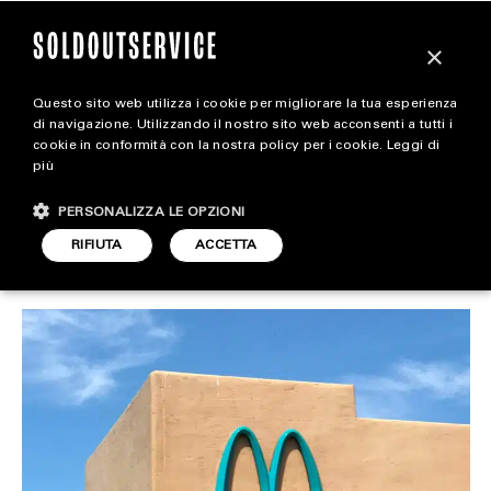
×
Questo sito web utilizza i cookie per migliorare la tua esperienza
Esiste un McDonald’s con
extra
di navigazione. Utilizzando il nostro sito web acconsenti a tutti i
cookie in conformità con la nostra policy per i cookie.
Leggi di
il logo azzurro
più
CARICA ALTRI
ALL EXTRA
PERSONALIZZA LE OPZIONI
ART & DESIGN
RIFIUTA
ACCETTA
FOOD & BEVERAGE
ARTICOLO DI
16 MARZO 2023
DARIO SIMONETTI
CINEMA
FOOD & BEVERAGE
HOUSE
LIFESTYLE
MOTORS