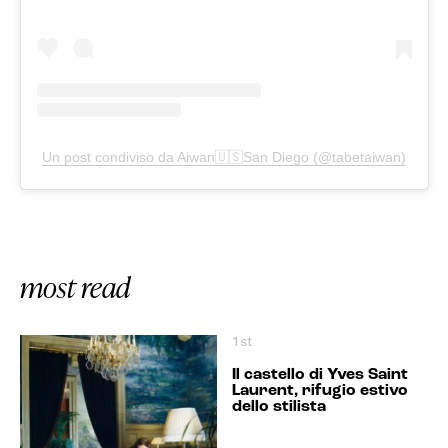
Un post condiviso da Aiwan🇺🇸San Diego (@tabetaiwan)
most read
1st
Il castello di Yves Saint
Laurent, rifugio estivo
dello stilista