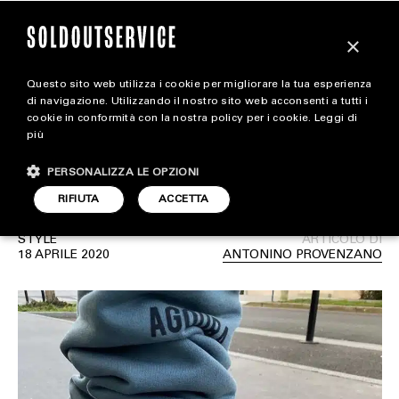
×
Questo sito web utilizza i cookie per migliorare la tua esperienza
Le migliori ciabatte da
magazine
di navigazione. Utilizzando il nostro sito web acconsenti a tutti i
cookie in conformità con la nostra policy per i cookie.
Leggi di
indossare a casa senza
più
HOME
CARICA ALTRI
rinunciare allo stile
PERSONALIZZA LE OPZIONI
STYLE
RIFIUTA
ACCETTA
FOOTWEAR
STYLE
ARTICOLO DI
ACCESSORIES
18 APRILE 2020
ANTONINO PROVENZANO