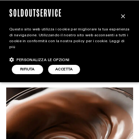
×
Questo sito web utilizza i cookie per migliorare la tua esperienza
Il 2025 sarà Mocha
magazine
di navigazione. Utilizzando il nostro sito web acconsenti a tutti i
cookie in conformità con la nostra policy per i cookie.
Leggi di
Mousse
più
HOME
CARICA ALTRI
PERSONALIZZA LE OPZIONI
STYLE
RIFIUTA
ACCETTA
STYLE
ARTICOLO DI
FOOTWEAR
6 DICEMBRE 2024
MICHELA FRAU
ACCESSORIES