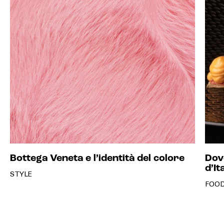
Bottega Veneta e l’identità del colore
Dove
d’It
STYLE
FOOD