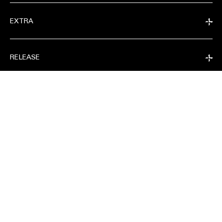
RELEASE
EXTRA
COMPANY
RELEASE
CONDIVIDI SU
COMPANY
FOLLOW
CONTACT@SOLDOUTSERVICE.COM
SOLDOUTSERVICE S.R.L. | P. IVA 13449330011