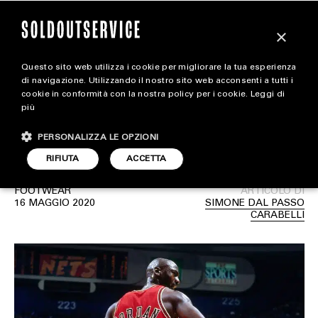
×
Questo sito web utilizza i cookie per migliorare la tua esperienza
Quali sono i modelli
magazine
di navigazione. Utilizzando il nostro sito web acconsenti a tutti i
cookie in conformità con la nostra policy per i cookie.
Leggi di
Jordan preferiti da
più
HOME
CARICA ALTRI
Michael Jordan?
PERSONALIZZA LE OPZIONI
STYLE
RIFIUTA
ACCETTA
FOOTWEAR
FOOTWEAR
ARTICOLO DI
ACCESSORIES
16 MAGGIO 2020
SIMONE DAL PASSO
CARABELLI