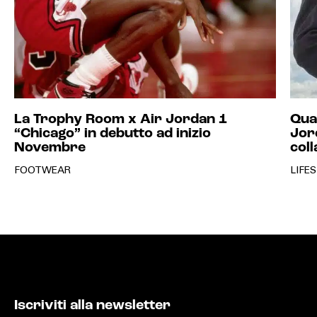
La Trophy Room x Air Jordan 1
Qua
“Chicago” in debutto ad inizio
Jord
Novembre
col
FOOTWEAR
LIFE
Iscriviti alla newsletter