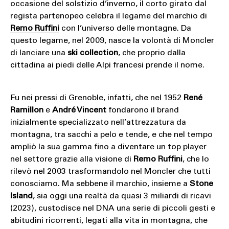
occasione del solstizio d’inverno, il corto girato dal
regista partenopeo celebra il legame del marchio di
Remo Ruffini
con l’universo delle montagne. Da
questo legame, nel 2009, nasce la volontà di Moncler
di lanciare una
ski collection
, che proprio dalla
cittadina ai piedi delle Alpi francesi prende il nome.
Fu nei pressi di Grenoble, infatti, che nel 1952
René
Ramillon
e
André Vincent
fondarono il brand
inizialmente specializzato nell’attrezzatura da
montagna, tra sacchi a pelo e tende, e che nel tempo
ampliò la sua gamma fino a diventare un top player
nel settore grazie alla visione di
Remo Ruffini
, che lo
rilevò nel 2003 trasformandolo nel Moncler che tutti
conosciamo. Ma sebbene il marchio, insieme a
Stone
Island
, sia oggi una realtà da quasi 3 miliardi di ricavi
(2023), custodisce nel DNA una serie di piccoli gesti e
abitudini ricorrenti, legati alla vita in montagna, che