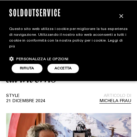
×
Questo sito web utilizza i cookie per migliorare la tua esperienza
Il cortometraggio di
magazine
di navigazione. Utilizzando il nostro sito web acconsenti a tutti i
cookie in conformità con la nostra policy per i cookie.
Leggi di
Moncler Grenoble con
più
HOME
CARICA ALTRI
Paolo Sorrentino è un’ode
PERSONALIZZA LE OPZIONI
STYLE
RIFIUTA
ACCETTA
all’inverno
FOOTWEAR
ACCESSORIES
STYLE
ARTICOLO DI
21 DICEMBRE 2024
MICHELA FRAU