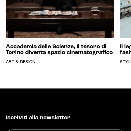
Accademia delle Scienze, il tesoro di
Il l
Torino diventa spazio cinematografico
fas
ART & DESIGN
STYL
Iscriviti alla newsletter