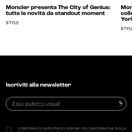
Moncler presenta The City of Genius:
Mon
tutte le novità da standout moment
coll
Yor
STYLE
STYL
Iscriviti alla newsletter
Email
Invia
(Obbligatorio)
Privacy
(Obbligatorio)
CONFERMO DI AVER PRESO VISIONE DELL'INFORMATIVA SULLA