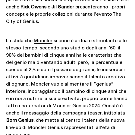
perché oltre alla nuova line-up di Moncler Genius 2024,
anche
Rick Owens
e
Jil Sander
presenteranno i propri
concept e le proprie collezioni durante l’evento The
City of Genius.
La sfida che
Moncler
si pone è ardua e stimolante allo
stesso tempo: secondo uno studio degli anni ‘60, il
98% dei bambini di cinque anni ha le caratteristiche
del genio ma diventando adulti però, la percentuale
scende al 2% e con il passare degli anni, le inesorabili
attività quotidiane impoveriscono il talento creativo
di ognuno. Moncler vuole alimentare il “genius”
interiore, incoraggiando il bambino di cinque anni che
è in noi a nutrire la sua creatività, proprio come hanno
fatto i co-creator di Moncler Genius 2024. Questè è
anche il messaggio della campagna teaser, intitolata
Born Genius
, che mette al centro i talent della nuova
line-up di Moncler Genius rappresentati all’età di