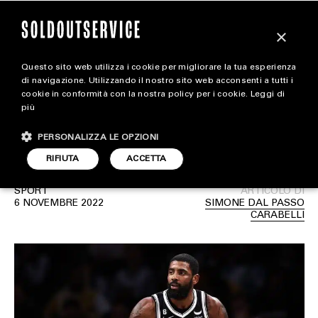
×
Questo sito web utilizza i cookie per migliorare la tua esperienza
Nike interrompe la
extra
di navigazione. Utilizzando il nostro sito web acconsenti a tutti i
cookie in conformità con la nostra policy per i cookie.
Leggi di
collaborazione con Kyrie
più
CARICA ALTRI
ALL EXTRA
Irving
PERSONALIZZA LE OPZIONI
ART & DESIGN
RIFIUTA
ACCETTA
CINEMA
SPORT
ARTICOLO DI
6 NOVEMBRE 2022
SIMONE DAL PASSO
FOOD & BEVERAGE
CARABELLI
HOUSE
LIFESTYLE
MOTORS