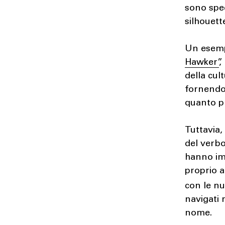
sono spe
silhouett
Un esemp
Hawker”
,
della cul
fornendo 
quanto pr
Tuttavia,
del verbo
hanno imm
proprio a
con le n
navigati 
nome.