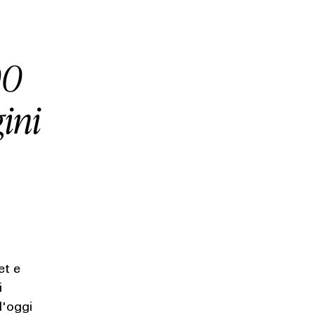
00
ini
et e
i
d'oggi