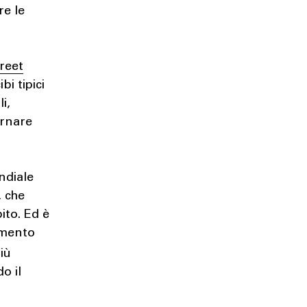
re le
reet
bi tipici
i,
ornare
ndiale
, che
ito. Ed è
imento
più
o il