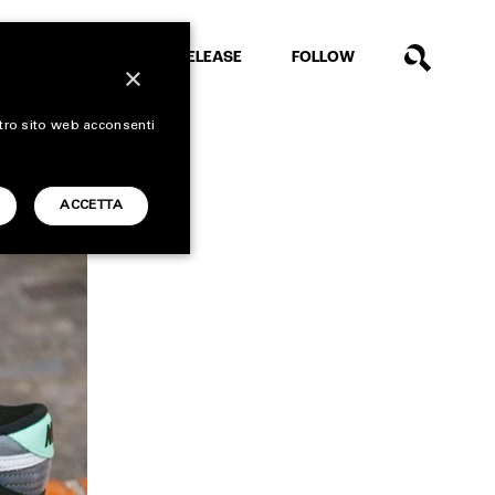
EXTRA
RELEASE
FOLLOW
×
stro sito web acconsenti
ACCETTA