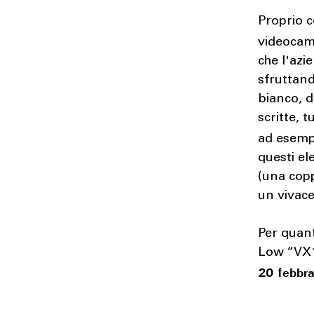
Proprio 
videocame
che l'azi
sfruttand
bianco, d
scritte, 
ad esemp
questi el
(una coppi
un vivac
Per quant
Low “VX1
20 febbra