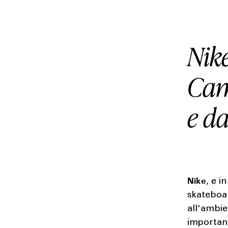
Nik
Cam
e da
Nike
, e i
skateboa
all'ambi
importanz