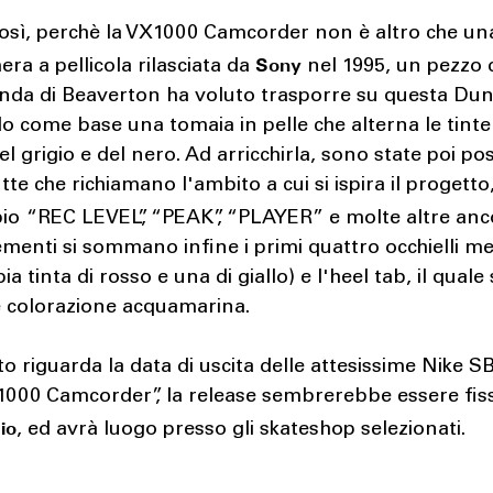
così, perchè la VX1000 Camcorder non è altro che un
Sony
ra a pellicola rilasciata da
nel 1995, un pezzo d
enda di Beaverton ha voluto trasporre su questa Dun
o come base una tomaia in pelle che alterna le tinte
el grigio e del nero. Ad arricchirla, sono state poi po
tutte che richiamano l'ambito a cui si ispira il progett
io
“REC LEVEL”, “PEAK”, “PLAYER” e molte altre anc
ementi si sommano infine i primi quattro occhielli met
a tinta di rosso e una di giallo) e l'heel tab, il quale
e colorazione acquamarina.
o riguarda la data di uscita delle attesissime Nike 
000 Camcorder”, la release sembrerebbe essere fissa
io
, ed avrà luogo presso gli skateshop selezionati.