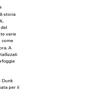
a
i storia
k,
 del
ste varie
o, come
ora. A
allizzati
 sfoggia
SB Dunk
ta per il