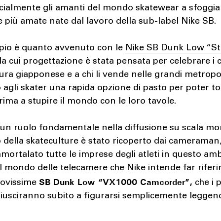
cialmente gli amanti del mondo skatewear a sfoggia
e più amate nate dal lavoro della sub-label Nike SB.
io è quanto avvenuto con le
Nike SB Dunk Low “St
 la cui progettazione è stata pensata per celebrare i ci
tura giapponese e a chi li vende nelle grandi metropol
agli skater una rapida opzione di pasto per poter t
ima a stupire il mondo con le loro tavole.
 un ruolo fondamentale nella diffusione su scala mo
 della skateculture è stato ricoperto dai cameraman
ortalato tutte le imprese degli atleti in questo amb
l mondo delle telecamere che Nike intende far rifer
SB Dunk Low “VX1000 Camcorder”,
uovissime
che i 
riusciranno subito a figurarsi semplicemente leggend