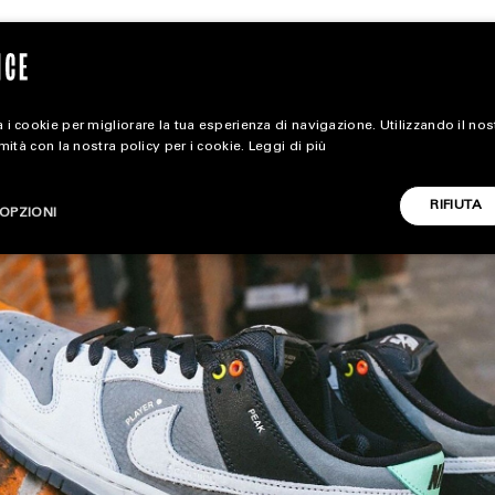
 i cookie per migliorare la tua esperienza di navigazione. Utilizzando il no
rmità con la nostra policy per i cookie.
Leggi di più
magazine
RIFIUTA
OPZIONI
HOME
STYLE
CARICA ALTRI
FOOTWEAR
ACCESSORIES