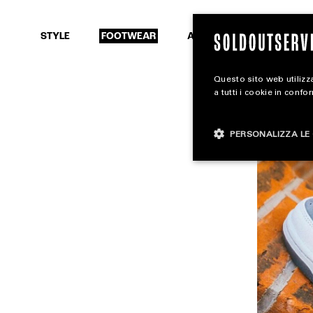
SEARCH
STYLE
FOOTWEAR
ACCESSORIES
Questo sito web utilizza
a tutti i cookie in confo
PERSONALIZZA LE 