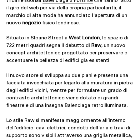
tridimensionali
Balenciaga x Fortnite
che hanno fatto
il giro del web per via della propria particolarità, il
marchio di alta moda ha annunciato l'apertura di un
nuovo
negozio
fisico londinese.
Situato in Sloane Street a
West London
, lo spazio di
722 metri quadri segna il debutto di
Raw
, un nuovo
concept architettonico progettato per preservare e
accentuare la bellezza di edifici gia esistenti.
Il nuovo store si sviluppa su due piani e presenta una
facciata invecchiata per legarlo alla muratura in pietra
degli edifici vicini, mentre per formulare un grado di
contrasto architettonico viene dotato di grandi
finestre e di una insegna Balenciaga retroilluminata.
Lo stile Raw si manifesta maggiormente all’interno
dell’edificio: cavi elettrici, condotti dell'aria e travi di
supporto sono visibili attraverso una griglia metallica,