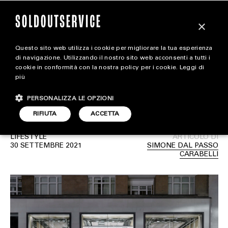
×
Questo sito web utilizza i cookie per migliorare la tua esperienza
Le immagini del nuovo
extra
di navigazione. Utilizzando il nostro sito web acconsenti a tutti i
cookie in conformità con la nostra policy per i cookie.
Leggi di
store Balenciaga di
più
CARICA ALTRI
ALL EXTRA
Londra
PERSONALIZZA LE OPZIONI
ART & DESIGN
RIFIUTA
ACCETTA
CINEMA
LIFESTYLE
ARTICOLO DI
30 SETTEMBRE 2021
SIMONE DAL PASSO
FOOD & BEVERAGE
CARABELLI
HOUSE
LIFESTYLE
MOTORS