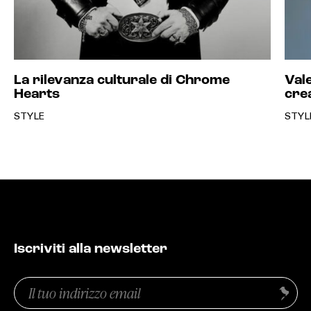
La rilevanza culturale di Chrome
Vale
Hearts
cre
STYLE
STYL
Iscriviti alla newsletter
Email
Invia
(Obbligatorio)