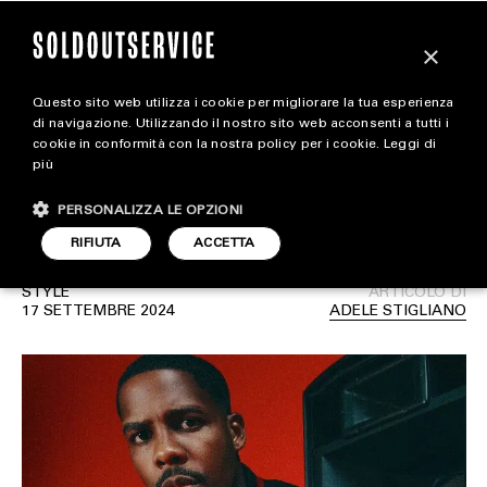
×
Questo sito web utilizza i cookie per migliorare la tua esperienza
Off-White e AC Milan
magazine
di navigazione. Utilizzando il nostro sito web acconsenti a tutti i
cookie in conformità con la nostra policy per i cookie.
Leggi di
celebrano il 125º
più
HOME
CARICA ALTRI
anniversario del Club
PERSONALIZZA LE OPZIONI
STYLE
RIFIUTA
ACCETTA
FOOTWEAR
STYLE
ARTICOLO DI
ACCESSORIES
17 SETTEMBRE 2024
ADELE STIGLIANO