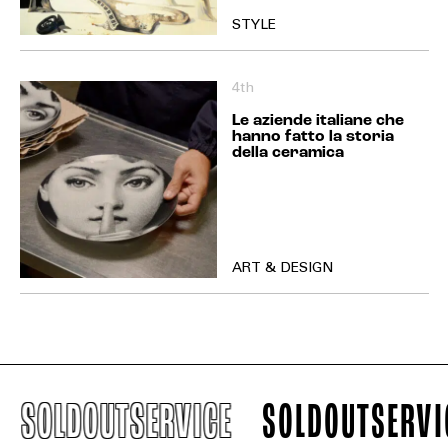
STYLE
4th
Le aziende italiane che
hanno fatto la storia
della ceramica
ART & DESIGN
SOLDOUTSERVICE
SOLDOUTSERVICE