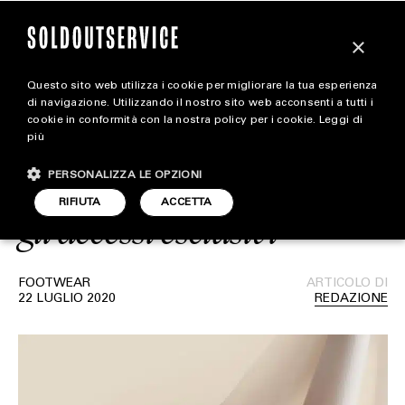
×
Questo sito web utilizza i cookie per migliorare la tua esperienza
Off-White x Air Jordan 4
magazine
di navigazione. Utilizzando il nostro sito web acconsenti a tutti i
cookie in conformità con la nostra policy per i cookie.
Leggi di
“Sail” Shock Drop:
più
HOME
CARICA ALTRI
Scopriamo chi ha ricevuto
PERSONALIZZA LE OPZIONI
STYLE
RIFIUTA
ACCETTA
gli accessi esclusivi
FOOTWEAR
ACCESSORIES
FOOTWEAR
ARTICOLO DI
22 LUGLIO 2020
REDAZIONE