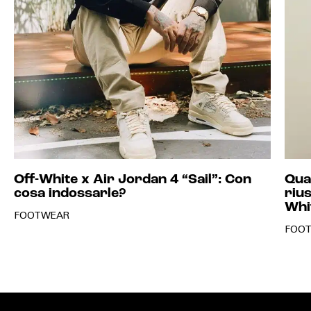
Off-White x Air Jordan 4 “Sail”: Con
Qua
cosa indossarle?
rius
Whit
FOOTWEAR
FOO