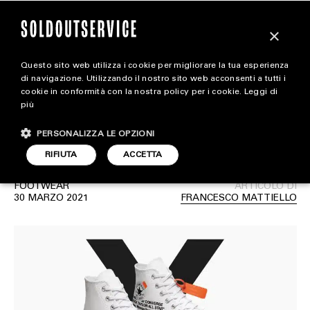
×
Questo sito web utilizza i cookie per migliorare la tua esperienza
Il restock delle Off-White x
magazine
di navigazione. Utilizzando il nostro sito web acconsenti a tutti i
cookie in conformità con la nostra policy per i cookie.
Leggi di
Converse Chuck 70 Hi è
più
HOME
CARICA ALTRI
stato rinviato
PERSONALIZZA LE OPZIONI
STYLE
RIFIUTA
ACCETTA
FOOTWEAR
FOOTWEAR
ARTICOLO DI
ACCESSORIES
30 MARZO 2021
FRANCESCO MATTIELLO