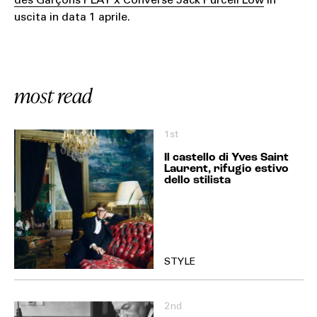
des Garçons PLAY x Converse Jack Purcell Low
in
uscita in data 1 aprile.
most read
1st
Il castello di Yves Saint
Laurent, rifugio estivo
dello stilista
STYLE
2nd