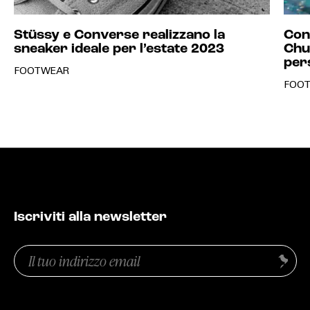
Stüssy e Converse realizzano la
Con
sneaker ideale per l’estate 2023
Chu
pers
FOOTWEAR
FOO
Iscriviti alla newsletter
Email
Invia
(Obbligatorio)
Privacy
(Obbligatorio)