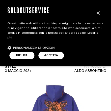
×
Questo sito web utilizza i cookie per migliorare la tua esperienza
10 items da non perdere
magazine
di navigazione. Utilizzando il nostro sito web acconsenti a tutti i
cookie in conformità con la nostra policy per i cookie.
Leggi di
della collezione Summer
più
HOME
CARICA ALTRI
2021 firmata Palace
PERSONALIZZA LE OPZIONI
STYLE
RIFIUTA
ACCETTA
FOOTWEAR
STYLE
ARTICOLO DI
ACCESSORIES
3 MAGGIO 2021
ALDO ABRONZINO