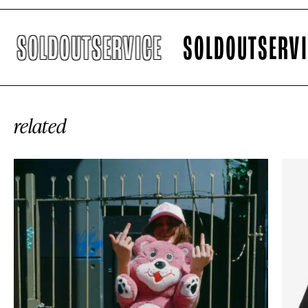
STYLE
2nd
Rolex Oyster, il secolo
dell'impermeabilità
ACCESSORIES
3rd
«Dalí e la moda» in
mostra a Milano