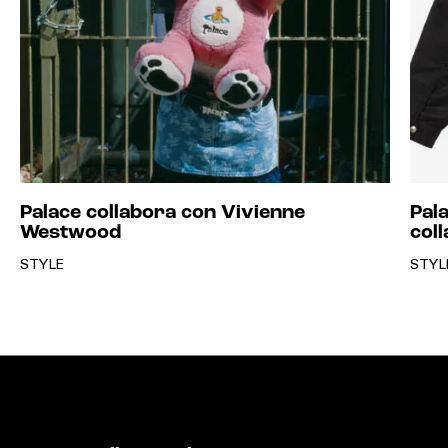
STYLE
4th
Da Contraste
l'esperienza è
memorabile. Intervista a
Matias Perdomo
FOOD & BEVERAGE