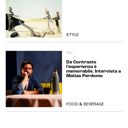
most read
1st
Il castello di Yves Saint
Laurent, rifugio estivo
dello stilista