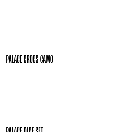
PALACE “TRI-FLAG” T-SHIRT