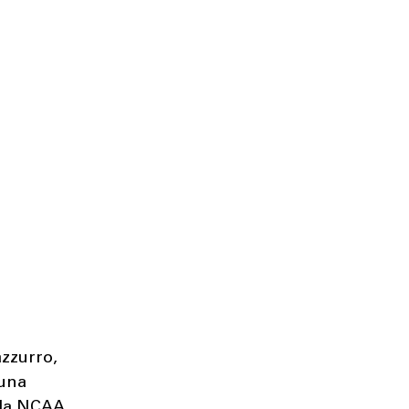
azzurro,
 una
alla NCAA