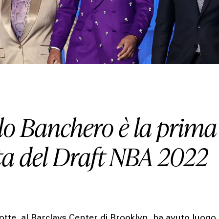
HOUSE
LIFESTYLE
MOTORS
lo Banchero è la prima
SOUND
lta del Draft NBA 2022
SPORT
TECH
TRAVEL
tte, al Barclays Center di Brooklyn, ha avuto luogo 