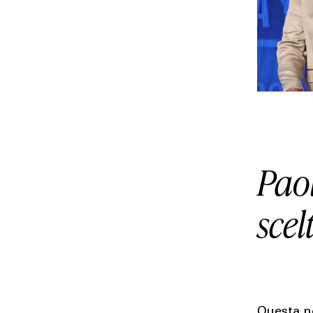
Pao
sce
Questa no