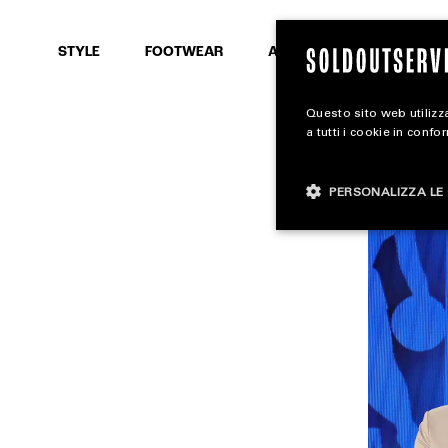
SEARCH
STYLE
FOOTWEAR
ACCESSORIES
Questo sito web utilizza
a tutti i cookie in confo
PERSONALIZZA LE 