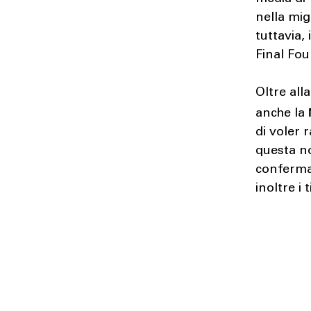
nella mig
tuttavia,
Final Fou
Oltre all
anche la
di voler 
questa no
confermat
inoltre i 