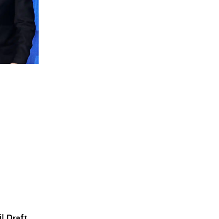
Draft
il