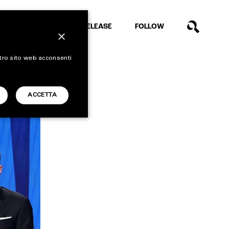
EXTRA
RELEASE
FOLLOW
×
stro sito web acconsenti
ACCETTA