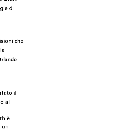
gie di
isioni che
ala
Orlando
,
tato il
o al
th è
a un