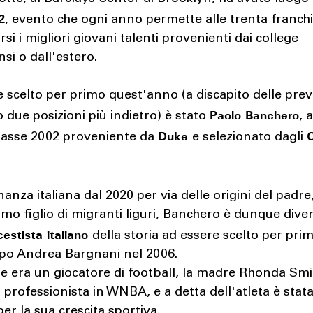
2
, evento che ogni anno permette alle trenta franchi
rsi i migliori giovani talenti provenienti dai college
nsi o dall'estero.
 scelto per primo quest'anno (a discapito delle prev
Paolo Banchero
 due posizioni più indietro) è stato
, 
Duke
lasse 2002 proveniente da
e selezionato dagli
inanza italiana dal 2020 per via delle origini del padre
imo figlio di migranti liguri, Banchero è dunque diven
estista italiano
della storia ad essere scelto per prim
opo Andrea Bargnani nel 2006.
re era un giocatore di football, la madre Rhonda Smi
 professionista in WNBA, e a detta dell'atleta è stat
er la sua crescita sportiva.