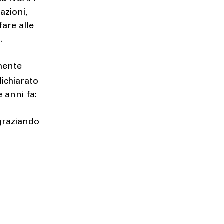
azioni,
fare alle
.
amente
dichiarato
 anni fa:
ngraziando