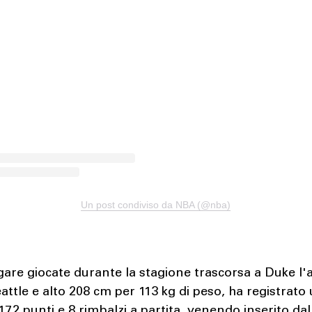
Un post condiviso da NBA (@nba)
gare giocate durante la stagione trascorsa a Duke l'
attle e alto 208 cm per 113 kg di peso, ha registrato
17.2 punti e 8 rimbalzi a partita, venendo inserito d