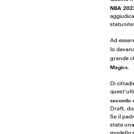
NBA 202
aggiudica
statunite
Ad essere
lo davano
grande c
Magics
.
Di cittad
quest'ult
secondo c
Draft, d
Se il pad
stata una
modello p