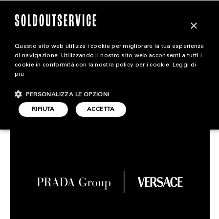
×
Questo sito web utilizza i cookie per migliorare la tua esperienza
Prada compra Versace
magazine
di navigazione. Utilizzando il nostro sito web acconsenti a tutti i
cookie in conformità con la nostra policy per i cookie.
Leggi di
più
HOME
CARICA ALTRI
STYLE
ARTICOLO DI
PERSONALIZZA LE OPZIONI
10 APRILE 2025
MICHELA FRAU
STYLE
RIFIUTA
ACCETTA
FOOTWEAR
ACCESSORIES