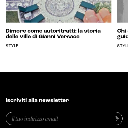
Dimore come autoritratti: la storia
Chi 
delle ville di Gianni Versace
gui
STYLE
STYL
Iscriviti alla newsletter
Email
Invia
(Obbligatorio)