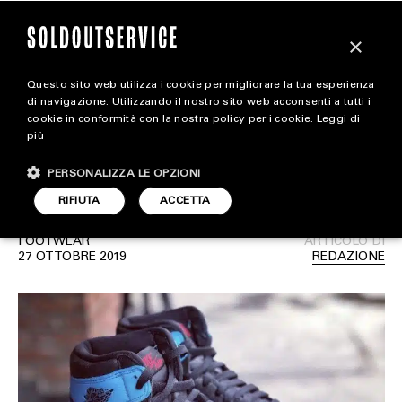
×
Questo sito web utilizza i cookie per migliorare la tua esperienza
Primo sguardo alle Air
magazine
di navigazione. Utilizzando il nostro sito web acconsenti a tutti i
cookie in conformità con la nostra policy per i cookie.
Leggi di
Jordan 1 “UNC To
più
HOME
CARICA ALTRI
Chicago”
PERSONALIZZA LE OPZIONI
STYLE
RIFIUTA
ACCETTA
FOOTWEAR
FOOTWEAR
ARTICOLO DI
ACCESSORIES
27 OTTOBRE 2019
REDAZIONE