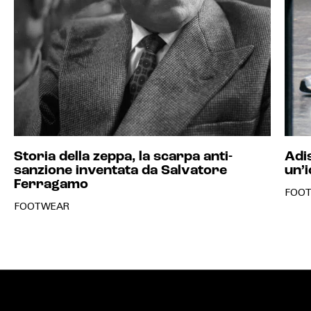
Storia della zeppa, la scarpa anti-
Adis
sanzione inventata da Salvatore
un’i
Ferragamo
FOO
FOOTWEAR