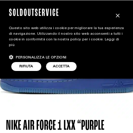
×
Questo sito web utilizza i cookie per migliorare la tua esperienza
release
di navigazione. Utilizzando il nostro sito web acconsenti a tutti i
cookie in conformità con la nostra policy per i cookie.
Leggi di
più
ALL RELEASE
CARICA ALTRI
PERSONALIZZA LE OPZIONI
CALENDAR
RIFIUTA
ACCETTA
NIKE AIR FORCE 1 LXX “PURPLE