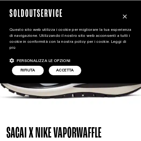
×
Questo sito web utilizza i cookie per migliorare la tua esperienza
release
di navigazione. Utilizzando il nostro sito web acconsenti a tutti i
cookie in conformità con la nostra policy per i cookie.
Leggi di
più
ALL RELEASE
CARICA ALTRI
PERSONALIZZA LE OPZIONI
CALENDAR
RIFIUTA
ACCETTA
SACAI X NIKE VAPORWAFFLE