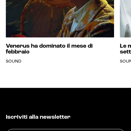
Venerus ha dominato il mese di
Le m
febbraio
set
SOUND
SOU
Iscriviti alla newsletter