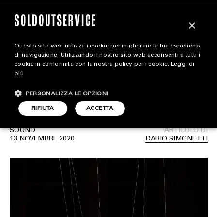
×
Questo sito web utilizza i cookie per migliorare la tua esperienza
Quentin40 torna con il
extra
di navigazione. Utilizzando il nostro sito web acconsenti a tutti i
cookie in conformità con la nostra policy per i cookie.
Leggi di
singolo “Dare Gas
più
CARICA ALTRI
ALL EXTRA
(Veloce)”
PERSONALIZZA LE OPZIONI
ART & DESIGN
RIFIUTA
ACCETTA
CINEMA
SOUND
ARTICOLO DI
13 NOVEMBRE 2020
DARIO SIMONETTI
FOOD & BEVERAGE
HOUSE
LIFESTYLE
MOTORS