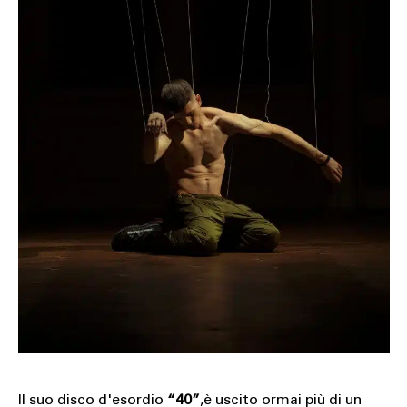
SOUND
SPORT
TECH
TRAVEL
Il suo disco d'esordio
“40”
,è uscito ormai più di un