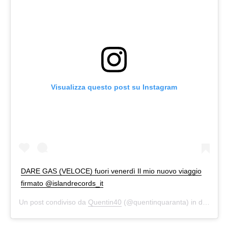
Visualizza questo post su Instagram
DARE GAS (VELOCE) fuori venerdì Il mio nuovo viaggio
firmato @islandrecords_it
Un post condiviso da
Quentin40
(@quentinquaranta) in data:
11 