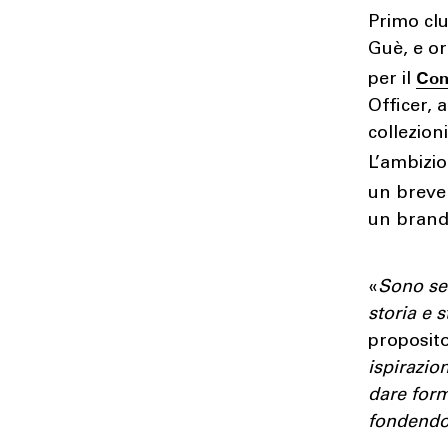
Primo clu
Guè, e or
Co
per il
Officer, 
collezion
L’ambizi
un breve 
un brand 
«
Sono sem
storia e 
proposito
ispirazio
dare form
fondendo 