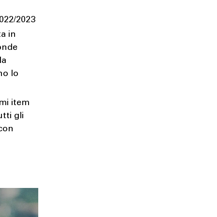
2022/2023
ta in
ronde
la
no lo
imi item
tti gli
 con