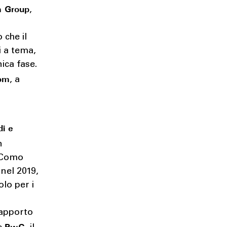
m Group
,
 che il
i a tema,
ica fase.
om
, a
di e
n
l Como
 nel 2019,
olo per i
Rapporto
PwC