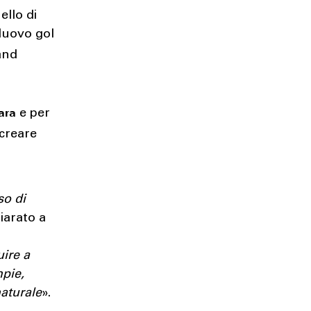
ello di
 Nuovo gol
and
ara
e per
 creare
so di
hiarato a
uire a
mpie,
aturale
».