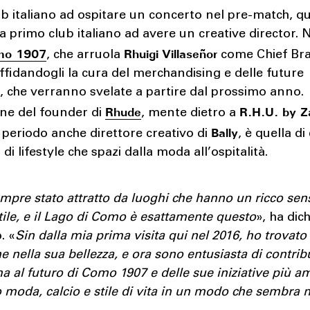
b italiano ad ospitare un concerto nel pre-match, qu
a primo club italiano ad avere un creative director.
mo 1907
Rhuigi
Villaseñor
, che arruola
come Chief Br
affidandogli la cura del merchandising e delle future
i, che verranno svelate a partire dal prossimo anno.
Rhude
R.H.U. by Z
one del founder di
, mente dietro a
Bally
periodo anche direttore creativo di
, è quella di
di lifestyle che spazi dalla moda all’ospitalità.
pre stato attratto da luoghi che hanno un ricco sen
stile, e il Lago di Como è esattamente questo
», ha dic
. «
Sin dalla mia prima visita qui nel 2016, ho trovato
ne nella sua bellezza, e ora sono entusiasta di contrib
a al futuro di Como 1907 e delle sue iniziative più a
moda, calcio e stile di vita in un modo che sembra n