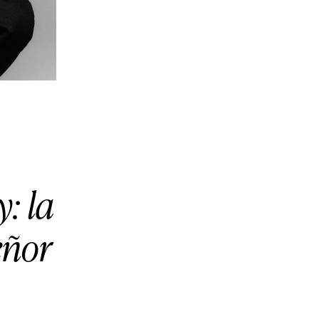
: la
eñor