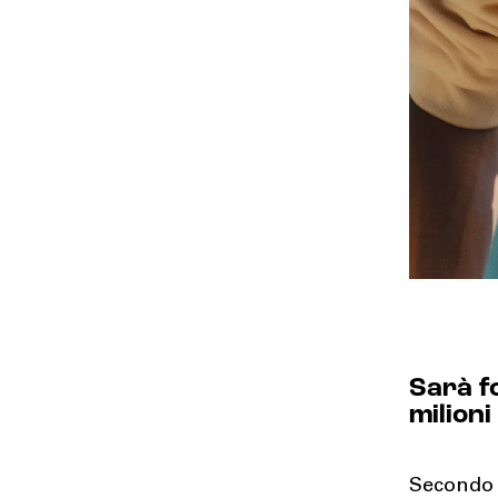
Sarà f
milion
Secondo 