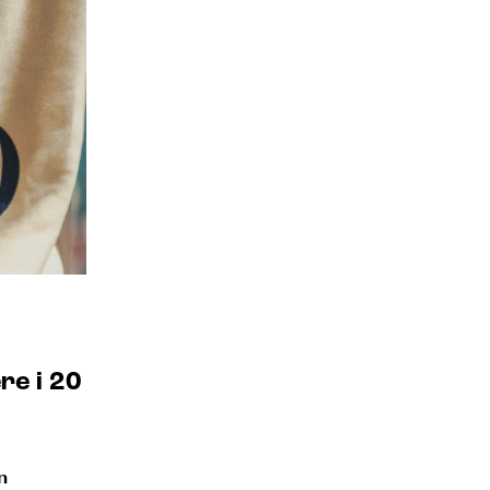
re i 20
n