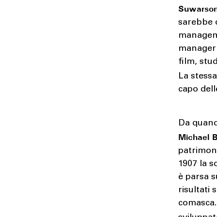
Suwarso
sarebbe q
managemen
manager i
film, stu
La stess
capo dell
Da quando
Michael 
patrimoni
1907 la s
è parsa s
risultati
comasca. 