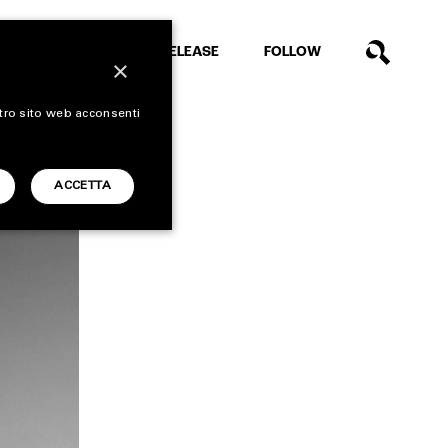
EXTRA
RELEASE
FOLLOW
×
stro sito web acconsenti
ACCETTA