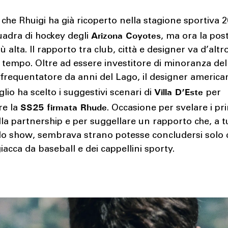
che Rhuigi ha già ricoperto nella stagione sportiva 
Arizona Coyotes
uadra di hockey degli
, ma ora la pos
iù alta. Il rapporto tra club, città e designer va d’alt
 tempo. Oltre ad essere investitore di minoranza del
frequentatore da anni del Lago, il designer america
Villa D’Este
glio ha scelto i suggestivi scenari di
per
SS25 firmata Rhude
re la
. Occasione per svelare i pr
lla partnership e per suggellare un rapporto che, a tu
llo show, sembrava strano potesse concludersi solo
iacca da baseball e dei cappellini sporty.