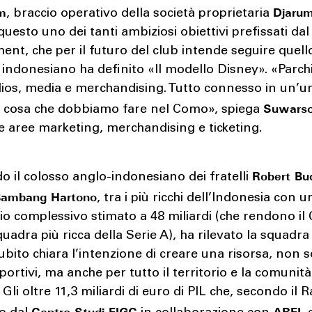
m
Djaru
, braccio operativo della società proprietaria
uesto uno dei tanti ambiziosi obiettivi prefissati dal
t, che per il futuro del club intende seguire quello
ndonesiano ha definito «Il modello Disney». «Parch
dios, media e merchandising. Tutto connesso in un’un
Suwars
a cosa che dobbiamo fare nel Como», spiega
e aree marketing, merchandising e ticketing.
Robert Bu
 il colosso anglo-indonesiano dei fratelli
Bambang Hartono
, tra i più ricchi dell’Indonesia con u
o complessivo stimato a 48 miliardi (che rendono i
quadra più ricca della Serie A), ha rilevato la squadra
ubito chiara l’intenzione di creare una risorsa, non s
 sportivi, ma anche per tutto il territorio e la comunità
Gli oltre 11,3 miliardi di euro di PIL che, secondo il 
Centro Studi FIGC
AREL