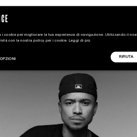
 i cookie per migliorare la tua esperienza di navigazione. Utilizzando il no
rmità con la nostra policy per i cookie.
Leggi di più
magazine
RIFIUTA
OPZIONI
HOME
STYLE
CARICA ALTRI
FOOTWEAR
ACCESSORIES