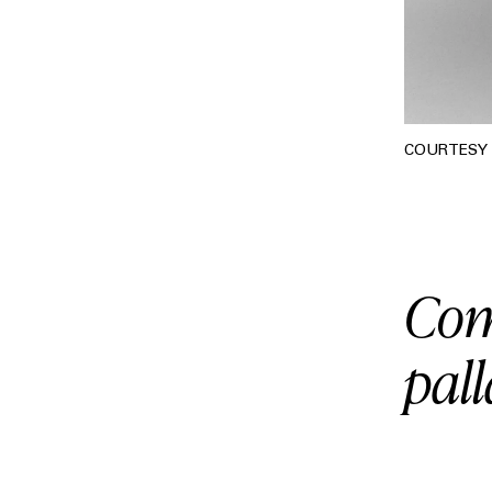
COURTESY
Com
pall