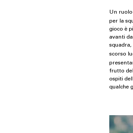
Un ruolo 
per la sq
gioco è p
avanti da
squadra, 
scorso lu
presenta
frutto de
ospiti de
qualche g