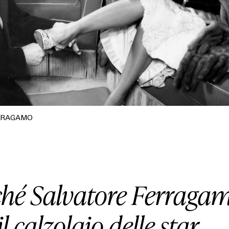
RRAGAMO
ché Salvatore Ferraga
il calzolaio delle star