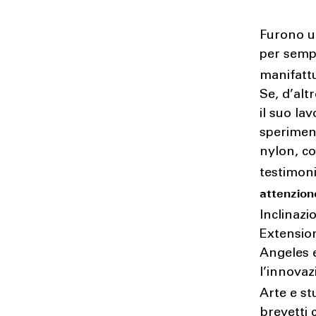
Furono u
per sempr
manifatt
Se, d’alt
il suo la
sperimenta
nylon, co
testimon
attenzio
Inclinazi
Extension
Angeles e
l’innovaz
Arte e st
brevetti 