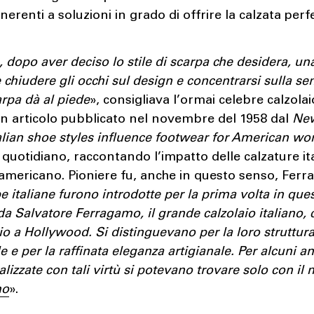
inerenti a soluzioni in grado di offrire la calzata perf
à, dopo aver deciso lo stile di scarpa che desidera, u
chiudere gli occhi sul design e concentrarsi sulla se
arpa dà al piede
», consigliava l’ormai celebre calzolai
un articolo pubblicato nel novembre del 1958 dal
New
alian shoe styles influence footwear for American w
il quotidiano, raccontando l’impatto delle calzature it
americano. Pioniere fu, anche in questo senso, Ferr
e italiane furono introdotte per la prima volta in qu
da Salvatore Ferragamo, il grande calzolaio italiano, 
o a Hollywood. Si distinguevano per la loro struttu
le e per la raffinata eleganza artigianale. Per alcuni an
alizzate con tali virtù si potevano trovare solo con il
mo
».