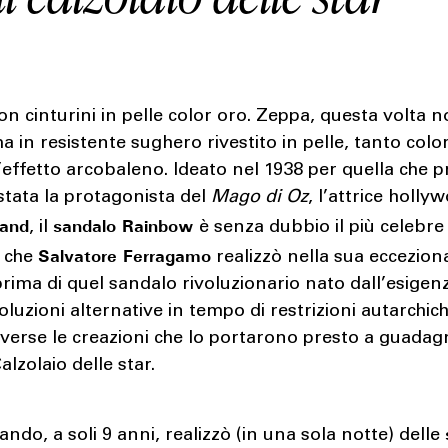
n cinturini in pelle color oro. Zeppa, questa volta n
ma in resistente sughero rivestito in pelle, tanto colo
l’effetto arcobaleno. Ideato nel 1938 per quella che p
tata la protagonista del
Mago di Oz
, l’attrice holl
land
sandalo Rainbow
, il
è senza dubbio il più celebre 
Salvatore Ferragamo
e che
realizzò nella sua ecceziona
rima di quel sandalo rivoluzionario nato dall’esigenz
oluzioni alternative in tempo di restrizioni autarchich
verse le creazioni che lo portarono presto a guadagn
Calzolaio delle star.
ando, a soli 9 anni, realizzò (in una sola notte) delle