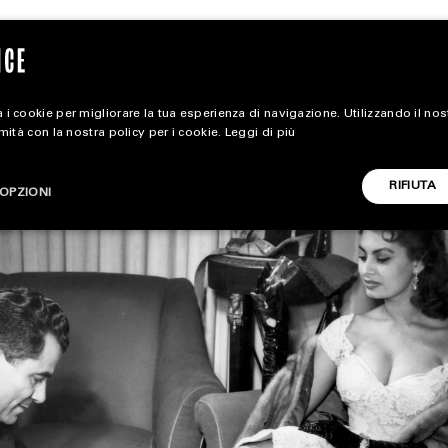
 i cookie per migliorare la tua esperienza di navigazione. Utilizzando il no
rmità con la nostra policy per i cookie.
Leggi di più
magazine
RIFIUTA
OPZIONI
HOME
STYLE
CARICA ALTRI
FOOTWEAR
ACCESSORIES