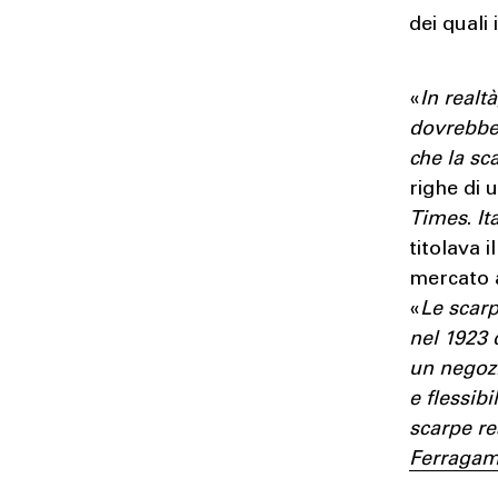
dei quali 
«
In realt
dovrebbe 
che la sc
righe di 
Times
.
It
titolava 
mercato 
«
Le scarp
nel 1923 
un negozi
e flessibi
scarpe re
Ferraga