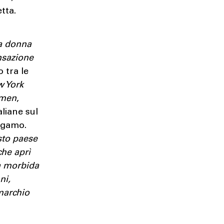
etta.
na donna
nsazione
o tra le
 York
omen
,
aliane sul
agamo.
esto paese
che aprì
ra morbida
ni,
 marchio