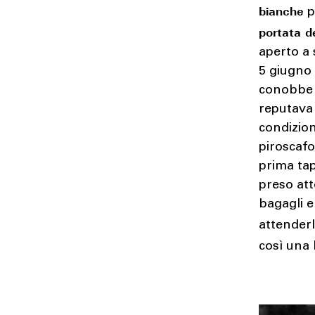
bianche
p
portata d
aperto a 
5 giugno 
conobbe d
reputava 
condizion
piroscafo
prima tap
preso att
bagagli e
attenderlo
così una