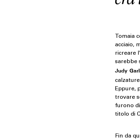
Tomaia co
acciaio, 
ricreare 
sarebbe s
Judy Gar
calzatur
Eppure, p
trovare s
furono di
titolo di 
Fin da qu