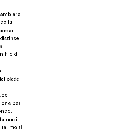
 cambiare
 della
ccesso.
distinse
a
n filo di
a
del piede
.
Los
zione per
mondo.
furono
i
ita, molti