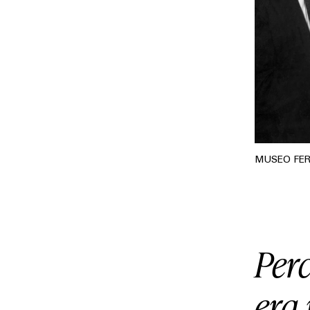
MUSEO FE
Per
era 