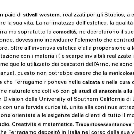
stivali western
n paio di
, realizzati per gli Studios, a
e la sua vita. La raffinatezza dell’estetica, la qualità
comodità
ura ma sopratutto la
, ne decretarono il su
ronde, dovessimo individuare l’elemento che contrad
voro, oltre all’inventiva estetica e alla propensione all
zione con i materiali (le scarpe invisibili realizzate i
me quello utilizzato dai pescatori dell’Arno, ne sono
meticolos
ianza), questo non potrebbe essere che la
ne
calzata
nella cura 
che Ferragamo riponeva nella
e
studi di anatomia
one naturale che coltivò con gli
alla
 Division della University of Southern California di 
 con una fervida curiosità, unita alla continua attra
ione orientata alle esigenze delle clienti di tutto il 
Trecentosessantanove 
udio. Creatività e matematica.
che Ferragamo depositò in Italia nel corso della sua v