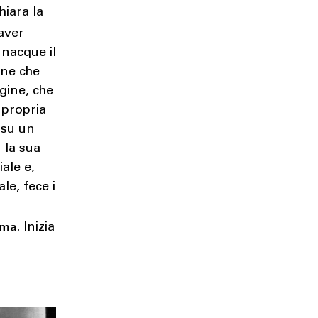
hiara la
 aver
 nacque il
one che
igine, che
 propria
 su un
 la sua
ale e,
le, fece i
ema
. Inizia