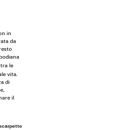
on in
rata da
resto
ywoodiana
tra le
le vita.
a di
e,
are il
scarpette