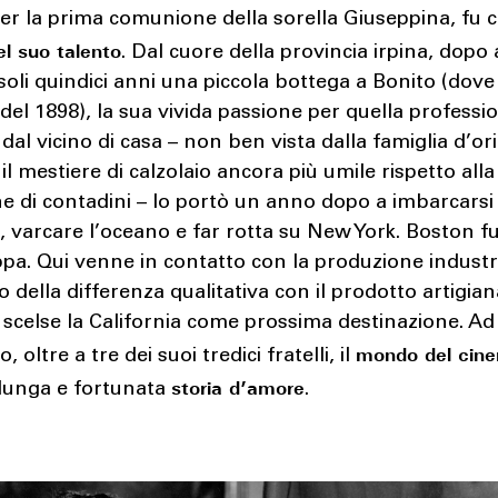
er la prima comunione della sorella Giuseppina, fu c
el suo talento
. Dal cuore della provincia irpina, dopo
soli quindici anni una piccola bottega a Bonito (dove
del 1898), la sua vivida passione per quella professi
al vicino di casa – non ben vista dalla famiglia d’or
il mestiere di calzolaio ancora più umile rispetto alla
e di contadini – lo portò un anno dopo a imbarcarsi
, varcare l’oceano e far rotta su New York. Boston fu
pa. Qui venne in contatto con la produzione industri
o della differenza qualitativa con il prodotto artigiana
 scelse la California come prossima destinazione. Ad
mondo del cin
, oltre a tre dei suoi tredici fratelli, il
storia d’amore
 lunga e fortunata
.