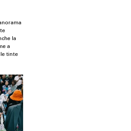
 panorama
te
nche la
eme a
le tinte