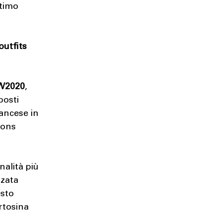
ttimo
outfits
W2020
,
posti
rancese in
sons
nalità più
zzata
esto
rtosina