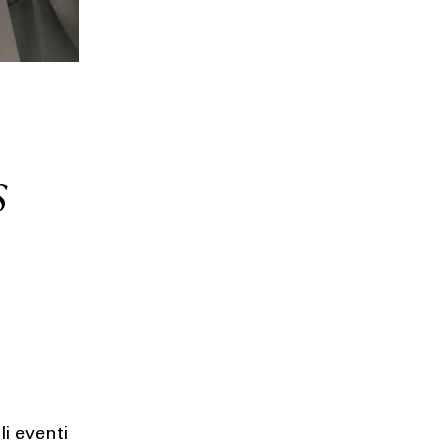
s
i eventi