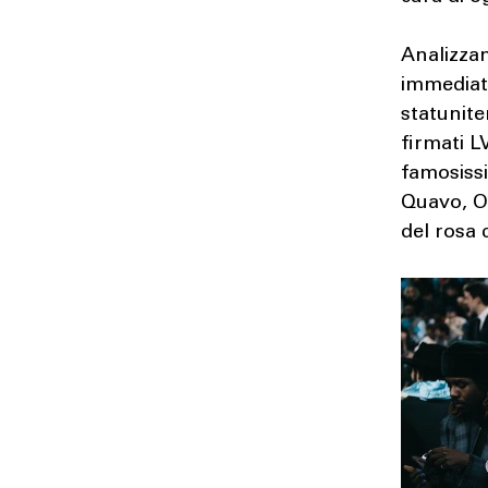
Analizzan
immediat
statunite
firmati L
famosiss
Quavo, Of
del rosa 