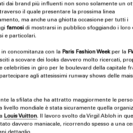
ti dai brand più influenti non sono solamente un o
raverso il quale presentare la prossima linea
amento, ma anche una ghiotta occasione per tutti i
ggi
famosi
di mostrarsi in pubblico sfoggiando i loro
i e particolari.
o in concomitanza con la
Paris Fashion Week
per la
F
sciti a scovare dei looks davvero molto ricercati, pro
ie celebrities in giro per le boulevard della capitale f
 partecipare agli attesissimi runway shows delle mai
te la sfilata che ha attratto maggiormente le perso
 a livello mondiale è stata sicuramente quella organi
da
Louis Vuitton
. Il lavoro svolto da Virgil Abloh in qu
stato davvero maniacale, ricorrendo spesso a una ce
gni dettaglio.