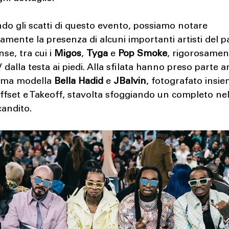
do gli scatti di questo evento, possiamo notare
amente la presenza di alcuni importanti artisti del
nse, tra cui i
Migos
,
Tyga
e
Pop Smoke
, rigorosamen
V dalla testa ai piedi. Alla sfilata hanno preso parte a
ima modella
Bella Hadid
e
JBalvin
, fotografato insi
fset e Takeoff, stavolta sfoggiando un completo nel
candito.