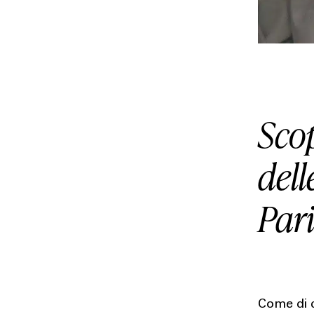
Scop
dell
Par
Come di c