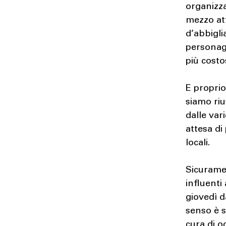
organizza
mezzo att
d’abbigli
persona
più costos
E propri
siamo riu
dalle var
attesa di
locali.
Sicuramen
influenti
giovedì 
senso è 
cura di o