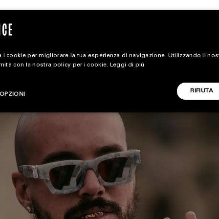
 i cookie per migliorare la tua esperienza di navigazione. Utilizzando il no
rmità con la nostra policy per i cookie.
Leggi di più
magazine
RIFIUTA
OPZIONI
HOME
STYLE
CARICA ALTRI
FOOTWEAR
ACCESSORIES