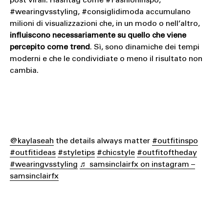
post virali. Hashtag come #FashionInspo,
#wearingvsstyling, #consiglidimoda accumulano
milioni di visualizzazioni che, in un modo o nell’altro,
influiscono necessariamente su quello che viene
percepito come trend
. Sì, sono dinamiche dei tempi
moderni e che le condividiate o meno il risultato non
cambia.
@kaylaseah
the details always matter
#outfitinspo
#outfitideas
#styletips
#chicstyle
#outfitoftheday
#wearingvsstyling
♬ samsinclairfx on instagram –
samsinclairfx