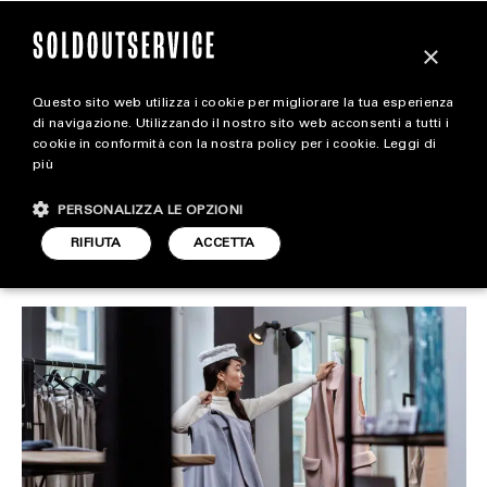
×
Questo sito web utilizza i cookie per migliorare la tua esperienza
Stiamo diventando tutti
magazine
di navigazione. Utilizzando il nostro sito web acconsenti a tutti i
cookie in conformità con la nostra policy per i cookie.
Leggi di
consulenti di immagine?
più
HOME
CARICA ALTRI
PERSONALIZZA LE OPZIONI
STYLE
RIFIUTA
ACCETTA
STYLE
ARTICOLO DI
FOOTWEAR
21 NOVEMBRE 2024
CAMILLA BORDONI
ACCESSORIES